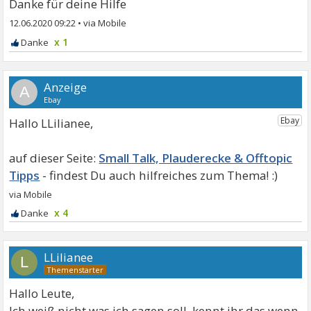
Danke für deine Hilfe
12.06.2020 09:22
•
x 1
A
Hallo LLilianee,
Small Talk, Plauderecke & Offtopic
Tipps
x 4
LLilianee
L
Hallo Leute,
Ich weiß nicht was ich sagen soll, kennt ihr das wenn