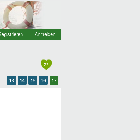
Registrieren
Anmelden
22
13
14
15
16
17
...