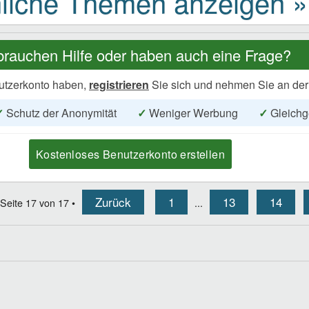
brauchen Hilfe oder haben auch eine Frage?
utzerkonto haben,
registrieren
Sie sich und nehmen Sie an der
✓
Schutz der Anonymität
✓
Weniger Werbung
✓
Gleichg
Kostenloses Benutzerkonto erstellen
Zurück
1
13
14
Seite
17
von
17
•
...