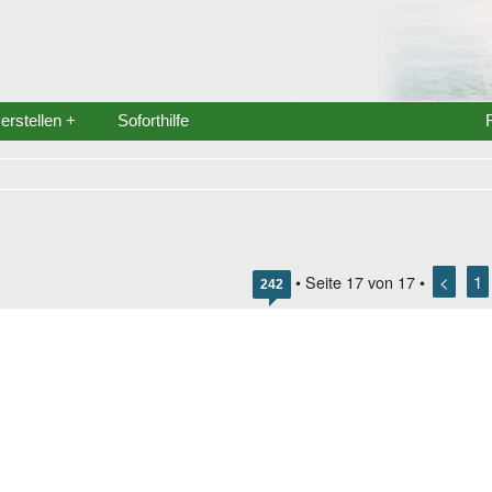
rstellen +
Soforthilfe
<
1
• Seite
17
von
17
•
242