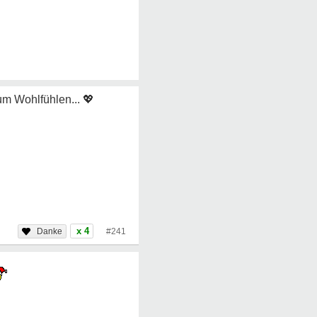
um Wohlfühlen...
💖
x 4
#241