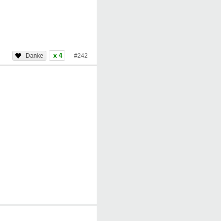
x 4
#242