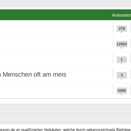
Antworte
278
12962
1
n Menschen oft am meis
3
4268