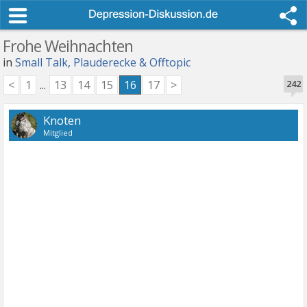
Frohe Weihnachten
in
Small Talk, Plauderecke & Offtopic
<
1
...
13
14
15
16
17
>
242
Knoten
Mitglied