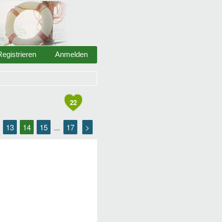
Registrieren
Anmelden
22
13
14
15
17
>
.
...