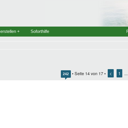
rstellen +
Soforthilfe
<
1
• Seite
14
von
17
•
..
242