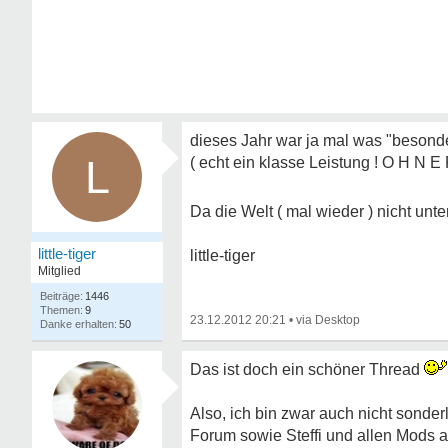
dieses Jahr war ja mal was "besonde
L
( echt ein klasse Leistung ! O H N E
Da die Welt ( mal wieder ) nicht un
little-tiger
little-tiger
Mitglied
1446
9
23.12.2012 20:21
•
50
Das ist doch ein schöner Thread
Also, ich bin zwar auch nicht sonder
Forum sowie Steffi und allen Mods 