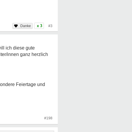
x 3
#3
ll ich diese gute
iter/innen ganz herzlich
sondere Feiertage und
#198