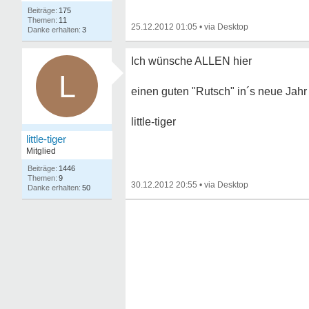
175
11
25.12.2012 01:05
•
3
Ich wünsche ALLEN hier
L
einen guten "Rutsch" in´s neue Jahr 
little-tiger
little-tiger
Mitglied
1446
9
30.12.2012 20:55
•
50