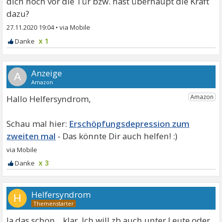
dich noch vor die Tür bzw. hast überhaupt die Kraft
dazu?
27.11.2020 19:04
•
x 1
A
Hallo Helfersyndrom,
Erschöpfungsdepression zum
zweiten mal
x 3
Helfersyndrom
H
Ja das schon... klar. Ich will zb auch unter Leute oder