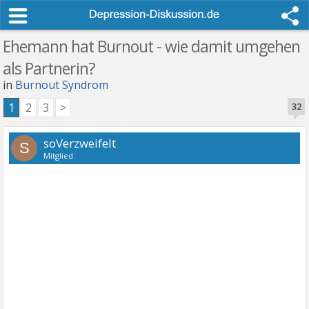
Ehemann hat Burnout - wie damit umgehen
als Partnerin?
in
Burnout Syndrom
1
2
3
>
32
soVerzweifelt
S
Mitglied