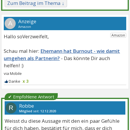
Zum Beitrag im Thema ↓
A
Hallo soVerzweifelt,
Ehemann hat Burnout - wie damit
umgehen als Partnerin?
x 3
✔ Empfohlene Antwort
Robbe
R
Mitglied
seit:
12.12.2020
Beiträge:
455
Danke:
1003
Weisst du diese Aussage mit den ein paar Gefühle
für dich haben, bestätigt für mich, dass er dich