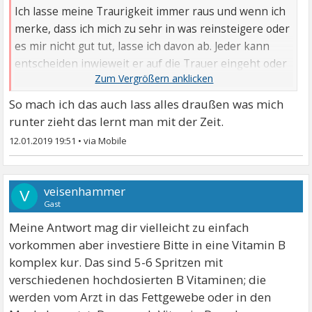
Ich lasse meine Traurigkeit immer raus und wenn ich
merke, dass ich mich zu sehr in was reinsteigere oder
es mir nicht gut tut, lasse ich davon ab. Jeder kann
entscheiden inwieweit er auf die Trauer eingeht oder
sich obwohl er traurig ist sich anderen Dingen
widmet. Bekämpfe Deine Angst davor, Du wirst schon
So mach ich das auch lass alles draußen was mich
einen Weg finden.
runter zieht das lernt man mit der Zeit.
12.01.2019 19:51
•
veisenhammer
V
Gast
Meine Antwort mag dir vielleicht zu einfach
vorkommen aber investiere Bitte in eine Vitamin B
komplex kur. Das sind 5-6 Spritzen mit
verschiedenen hochdosierten B Vitaminen; die
werden vom Arzt in das Fettgewebe oder in den