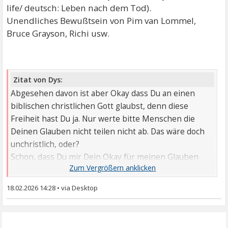
life/ deutsch: Leben nach dem Tod).
Unendliches Bewußtsein von Pim van Lommel,
Bruce Grayson, Richi usw.
Zitat von Dys:
Abgesehen davon ist aber Okay dass Du an einen
biblischen christlichen Gott glaubst, denn diese
Freiheit hast Du ja. Nur werte bitte Menschen die
Deinen Glauben nicht teilen nicht ab. Das wäre doch
unchristlich, oder?
Schon, dass Du mir Dein Okay für meinen Glauben
gibst---- aber bitte wo werte ich denn Menschen ab,
die meinen Glauben nicht teilen ?
18.02.2026 14:28
•