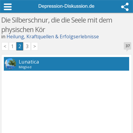
Die Silberschnur, die die Seele mit dem
physischen Kör
in
Heilung, Kraftquellen & Erfolgserlebnisse
<
1
2
3
>
37
Lunatica
Mitglied