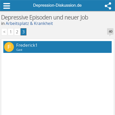
Depressive Episoden und neuer Job
in
Arbeitsplatz & Krankheit
<
1
2
3
40
Frederick1
F
Gast