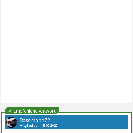
✔ Empfohlene Antwort
Bassmann72
Mitglied
seit:
15.09.2022
Beiträge:
284
Danke:
338