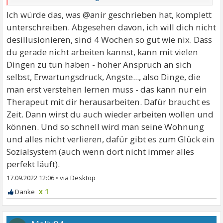
einen anschiss zu anrbeiten das weiss ich auch
Ich würde das, was @anir geschrieben hat, komplett
vorallem wenn es stressig ist aber da bin ich auch
unterschreiben. Abgesehen davon, ich will dich nicht
immer gegangen. Vielleicht rede ich mir das alles auch
desillusionieren, sind 4 Wochen so gut wie nix. Dass
nur ein... Keine Ahnung aber es macht mich
du gerade nicht arbeiten kannst, kann mit vielen
wahnsinnig. Verstehst du was ich meine? Ich habe
Dingen zu tun haben - hoher Anspruch an sich
angst das es nie wieder spass machen wird, ich
selbst, Erwartungsdruck, Ängste..., also Dinge, die
meinen job verliere und dann meine wohnung usw...
man erst verstehen lernen muss - das kann nur ein
Therapeut mit dir herausarbeiten. Dafür braucht es
Zeit. Dann wirst du auch wieder arbeiten wollen und
können. Und so schnell wird man seine Wohnung
und alles nicht verlieren, dafür gibt es zum Glück ein
Sozialsystem (auch wenn dort nicht immer alles
perfekt läuft).
17.09.2022 12:06
•
x 1