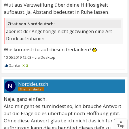
Wut aus Verzweiflung über deine Hilflosigkeit
aufbaust. Ja, Abstand bedeutet in Ruhe lassen.
Zitat von Norddeutsch:
aber ist der Angehörige nicht gezwungen eine Art
Druck aufzubauen
Wie kommst du auf diesen Gedanken?
10.06.2019 12:03
•
x 3
Norddeutsch
N
Naja, ganz einfach.
Also mir geht es zumindest so, ich brauche Antwort
auf die Frage ob es überhaupt noch Hoffnung gibt.
Ohne diese Antwort glaube ich nicht das ich für Kraft
∧
Top
aufbringen kann die es benötigt dieses tiefe zu