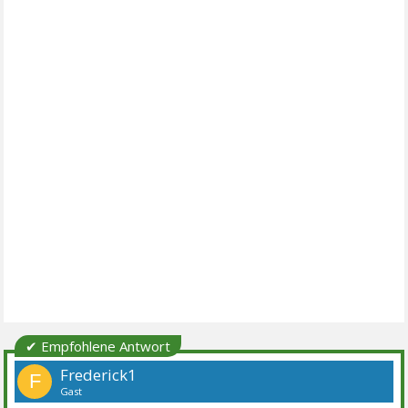
✔ Empfohlene Antwort
Frederick1
F
Gast