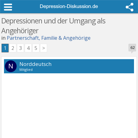
Depressionen und der Umgang als
Angehöriger
in
Partnerschaft, Familie & Angehörige
1
2
3
4
5
>
62
Norddeutsch
N
Mitglied