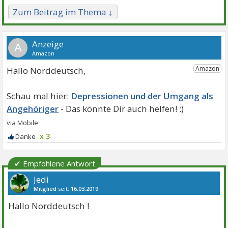
Zum Beitrag im Thema ↓
A
Hallo Norddeutsch,
Depressionen und der Umgang als
Angehöriger
x 3
✔ Empfohlene Antwort
Jedi
Mitglied
seit:
16.03.2019
Beiträge:
10195
Danke:
21116
Themen:
19
Hallo Norddeutsch !