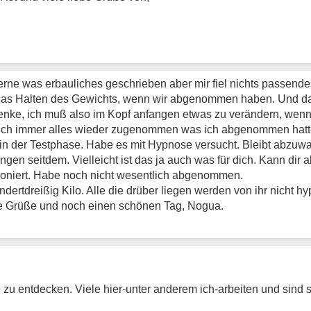
erne was erbauliches geschrieben aber mir fiel nichts passende
h das Halten des Gewichts, wenn wir abgenommen haben. Und d
 denke, ich muß also im Kopf anfangen etwas zu verändern, wen
e auch immer alles wieder zugenommen was ich abgenommen hat
l in der Testphase. Habe es mit Hypnose versucht. Bleibt abzuwa
ngen seitdem. Vielleicht ist das ja auch was für dich. Kann dir 
tioniert. Habe noch nicht wesentlich abgenommen.
dertdreißig Kilo. Alle die drüber liegen werden von ihr nicht hyp
ebe Grüße und noch einen schönen Tag, Nogua.
 zu entdecken. Viele hier-unter anderem ich-arbeiten und sind 