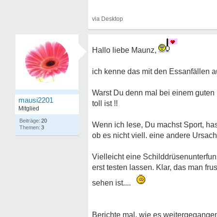
Hallo liebe Maunz,
ich kenne das mit den Essanfällen a
Warst Du denn mal bei einem guten In
mausi2201
toll ist !!
Mitglied
20
Wenn ich lese, Du machst Sport, hast
3
ob es nicht viell. eine andere Ursa
Vielleicht eine Schilddrüsenunterfu
erst testen lassen. Klar, das man fr
sehen ist....
Berichte mal, wie es weitergegangen 