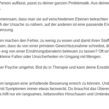
erson auffasst, passt zu deiner ganzen Problematik. Aus deinen 
.
 gemeinsam, dass man sie auf verschiedenen Ebenen betrachte
h der Ursache zu nähern, auf der anderen ist eine passende Er
renzung.
en machen den Fehler, zu wenig zu essen und damit ihren Sto
n, dass du von einer primären Gewichtszunahme schreibst, di
ch eng von einer Ernährungsberaterin betreuen zu lassen? Oft si
leine Fallen oder Unsicherheiten im Umgang mit Mengen.
iner Psyche umgehst. Bist du in Therapie und kann deine Essstör
, um langsam eine anhaltende Besserung erreich zu können. Und 
e mit Symptomen immer etwas bezweckt. Du brauchst das Überess
hilft nur ein langsames, liebesvolles Hinschauen und Umlenk