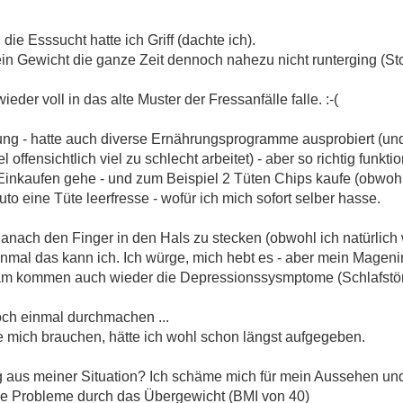
e Esssucht hatte ich Griff (dachte ich).
in Gewicht die ganze Zeit dennoch nahezu nicht runterging (Sto
 wieder voll in das alte Muster der Fressanfälle falle. :-(
ung - hatte auch diverse Ernährungsprogramme ausprobiert (und
fensichtlich viel zu schlecht arbeitet) - aber so richtig funktion
 Einkaufen gehe - und zum Beispiel 2 Tüten Chips kaufe (obwoh
Auto eine Tüte leerfresse - wofür ich mich sofort selber hasse.
danach den Finger in den Hals zu stecken (obwohl ich natürlich
einmal das kann ich. Ich würge, mich hebt es - aber mein Magenin
sam kommen auch wieder die Depressionssysmptome (Schlafstöru
och einmal durchmachen ...
ie mich brauchen, hätte ich wohl schon längst aufgegeben.
g aus meiner Situation? Ich schäme mich für mein Aussehen u
che Probleme durch das Übergewicht (BMI von 40)