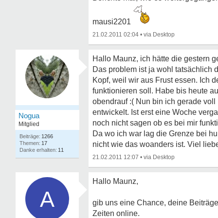
mausi2201
21.02.2011 02:04
•
Hallo Maunz, ich hätte die gestern g
Das problem ist ja wohl tatsächlic
Kopf, weil wir aus Frust essen. Ich
funktionieren soll. Habe bis heut
obendrauf :( Nun bin ich gerade vol
entwickelt. Ist erst eine Woche verga
Nogua
noch nicht sagen ob es bei mir funk
Mitglied
Da wo ich war lag die Grenze bei hun
1266
17
nicht wie das woanders ist. Viel li
11
21.02.2011 12:07
•
Hallo Maunz,
A
gib uns eine Chance, deine Beiträge
Zeiten online.