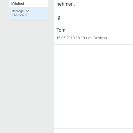
Mitglied
nehmen.
12
1
lg
Tom
16.06.2010 18:10
•