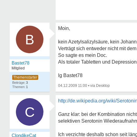
Moin,
B
kein Azetylsalizylsäure, kein Johann
Verträgt sich entweder nicht mit de
So sagte es mein Doc.
Als totaler Tabletten und Depression
Bastet78
Mitglied
lg Bastet78
3
04.12.2009 11:00
•
1
http://de.wikipedia.org/wiki/Seroton
C
Ganz klar: bei der Kombination nicht
selektiven Serotonin Wiederaufnah
Ich verzichte deshalb schon seit l
ClondikeCat