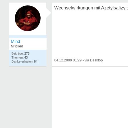
Wechselwirkungen mit Azetylsalizyl
Mind
Mitglied
275
43
04.12.2009 01:29
•
84