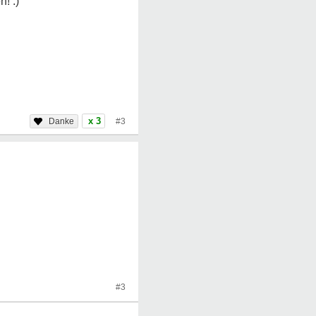
x 3
#3
#3