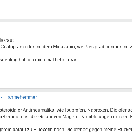
iskraut.
m Citalopram oder mit dem Mirtazapin, weiß es grad nimmer mit 
sneuling halt ich mich mal lieber dran.
in- ... ahmehemmer
steroidaler Antirheumatika, wie Ibuprofen, Naproxen, Diclofenac,
mehemmern ist die Gefahr von Magen- Darmblutungen um den Fa
ängerem darauf zu Fluoxetin noch Diclofenac gegen meine Rüc