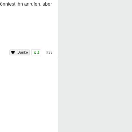
nntest ihn anrufen, aber
x 3
#33