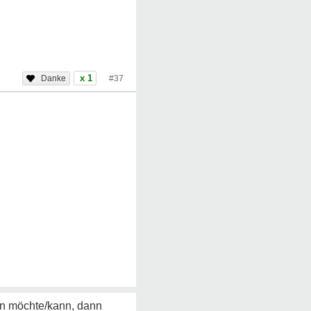
x 1
#37
den möchte/kann, dann