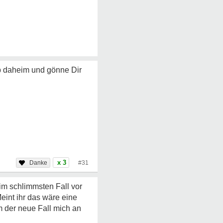
ib daheim und gönne Dir
x 3
#31
 im schlimmsten Fall vor
Meint ihr das wäre eine
em der neue Fall mich an