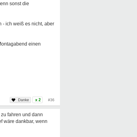
denn sonst die
 - ich weiß es nicht, aber
u Montagabend einen
x 2
#36
t zu fahren und dann
ef wäre dankbar, wenn