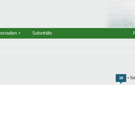
rstellen +
Soforthilfe
?
• Se
38