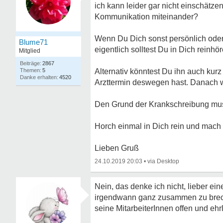
ich kann leider gar nicht einschätze
Kommunikation miteinander?
Wenn Du Dich sonst persönlich oder p
Blume71
eigentlich solltest Du in Dich reinhö
Mitglied
2867
5
Alternativ könntest Du ihn auch kur
4520
Arzttermin deswegen hast. Danach w
Den Grund der Krankschreibung mus
Horch einmal in Dich rein und mach d
Lieben Gruß
24.10.2019 20:03
•
Nein, das denke ich nicht, lieber ei
irgendwann ganz zusammen zu breche
seine MitarbeiterInnen offen und ehrl