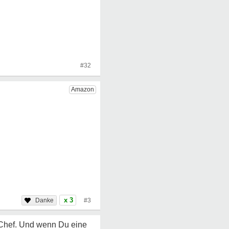
#32
x 3
#3
n Chef. Und wenn Du eine