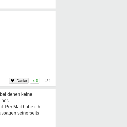
x 3
#34
, bei denen keine
 her.
ht. Per Mail habe ich
Aussagen seinerseits