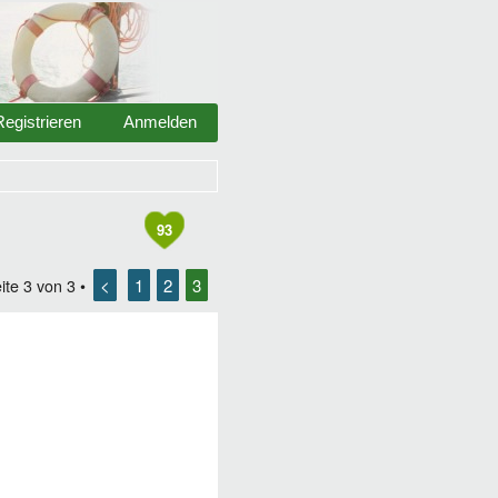
Registrieren
Anmelden
93
<
1
2
3
ite
3
von
3
•