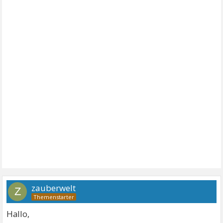
zauberwelt
Z
Hallo,