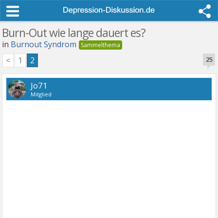
Burn-Out wie lange dauert es?
in
Burnout Syndrom
<
1
2
25
Jo71
Mitglied