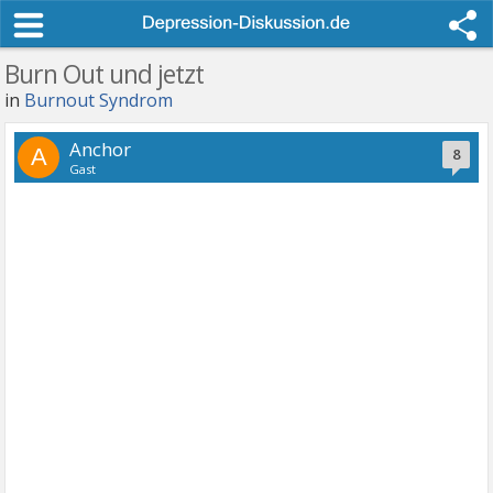
Burn Out und jetzt
in
Burnout Syndrom
Anchor
A
8
Gast