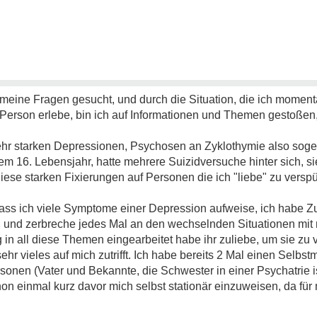
meine Fragen gesucht, und durch die Situation, die ich moment
Person erlebe, bin ich auf Informationen und Themen gestoßen,
 sehr starken Depressionen, Psychosen an Zyklothymie also sog
em 16. Lebensjahr, hatte mehrere Suizidversuche hinter sich, si
iese starken Fixierungen auf Personen die ich "liebe" zu versp
dass ich viele Symptome einer Depression aufweise, ich habe Z
nd zerbreche jedes Mal an den wechselnden Situationen mit 
in all diese Themen eingearbeitet habe ihr zuliebe, um sie zu v
hr vieles auf mich zutrifft. Ich habe bereits 2 Mal einen Selbst
sonen (Vater und Bekannte, die Schwester in einer Psychatrie
chon einmal kurz davor mich selbst stationär einzuweisen, da fü