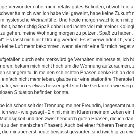
tige Verwundern über mein relativ gutes Befinden, obwohl die a
chwer für mich war, ich habe viel geweint, habe keine Zukunft 
ekam hysterische Weinanfälle. Und heute morgen wachte ich mit
rbeit, hatte richtig Spaß dabei und lachte viel mit meiner Kollegi
fen zu gehen, meine Wohnung morgen zu putzen, Spaß zu haben
al". Es lässt mich nicht traurig werden. Es ist verwunderlich, vor
ine Luft mehr bekommen, wenn sie mir eine für mich negative
fgefallen durch sehr merkwürdige Verhalten meinerseits, ich h
trieren, bekam mich nicht hoch um die Wohnung aufzuräumen, 
n sehr gern tu. In meinen schlechten Phasen denke ich an den
l einfach nicht mehr leben, glaube nur eine stationäre Therapi
päter, wenn es etwas besser geht sind die Gedanken wie weg 
slosen Situation befinden konnte.
 ich schon seit der Trennung meiner Freundin, insgesamt nun 
ich war - wie gesagt - 2 x mit mir im Klaren meinem Leben ein
r Mutlosigkeit und den zwischendurch guten Phasen, die ich da
nicht zu den manischen Phasen). Auch bei einer früheren Trennu
die mir aber erst heute bewusst geworden sind (wichtig zu er