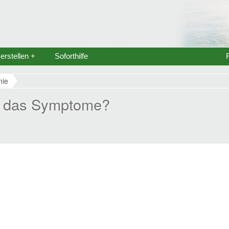
rstellen +
Soforthilfe
nie
nd das Symptome?