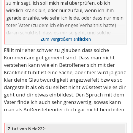
zu mir sagt, ich soll mich mal überprüfen, ob ich
wirklich krank bin, oder nur zu faul, wenn ich ihm
gerade erzahle, wie sehr ich leide, oder dass nur mein
toter Vater (zu dem ich ein enges Verhaltnis hatte)
daran schuld ist, dass es mir so geht, und solche
Sprüche von Angehörigen kommen, denke ich oft, ich
weiß gar nicht, wie ich da noch einen normalen
Fällt mir eher schwer zu glauben dass solche
Kontakt halten soll.
Kommentare gut gemeint sind. Dass man nicht
verstehen kann wie ein Betroffener sich mit der
Krankheit fühlt ist eine Sache, aber hier wird ja ganz
klar deine Glaubwürdigkeit angezweifelt bzw es so
dargestellt als ob du selbst nicht wüsstest wie es dir
geht und dir etwas einbildest. Den Spruch mit dem
Vater finde ich auch sehr grenzwertig, sowas kann
man als Außenstehender doch gar nicht beurteilen.
Zitat von Nele222: