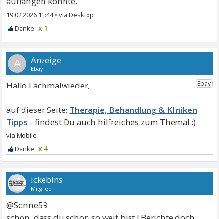
auffangen könnte.
19.02.2026 13:44
•
x 1
A
Hallo Lachmalwieder,
Therapie, Behandlung & Kliniken
Tipps
x 4
ickebins
Mitglied
@Sonne59
schön, dass du schon so weit bist ! Berichte doch