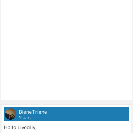
BieneTriene
Mitglied
Hallo Livedily,