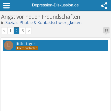
Angst vor neuen Freundschaften
in
Soziale Phobie & Kontaktschwierigkeiten
<
1
2
3
>
37
little-tiger
L