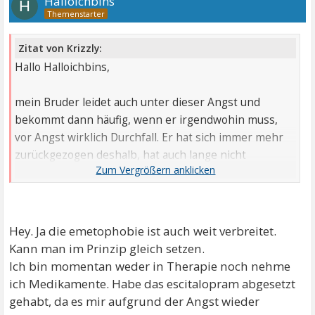
Halloichbins
H
Zitat von Krizzly:
Hallo Halloichbins,
mein Bruder leidet auch unter dieser Angst und
bekommt dann häufig, wenn er irgendwohin muss,
vor Angst wirklich Durchfall. Er hat sich immer mehr
zurückgezogen deshalb, hat auch lange nicht
gearbeitet und sein Studium abgebrochen.
Meine eigene Angst ist ähnlich, sie bezieht sich nicht
auf Durchfall, sondern auf Erbrechen. Uns beiden hat
Therapie bislang zumindest soweit geholfen, aus
Hey. Ja die emetophobie ist auch weit verbreitet.
diesem Rückzugsverhalten wieder etwas raus zu
Kann man im Prinzip gleich setzen.
kommen und den Alltag wieder mehr selbst zu
Ich bin momentan weder in Therapie noch nehme
gestalten. Bist du denn in Therapie oder nimmst du
ich Medikamente. Habe das escitalopram abgesetzt
nur Medikamente?
gehabt, da es mir aufgrund der Angst wieder
Liebe Grüße Krizzly