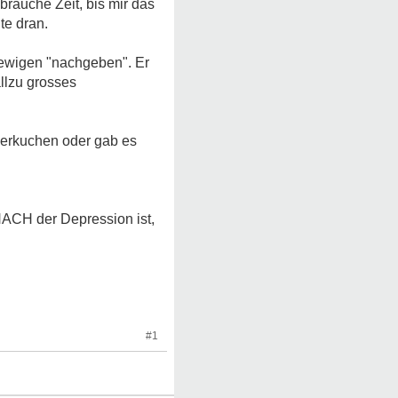
brauche Zeit, bis mir das
te dran.
 ewigen "nachgeben". Er
allzu grosses
Eierkuchen oder gab es
 NACH der Depression ist,
#1