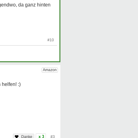
 irgendwo, da ganz hinten
#10
x 3
#3