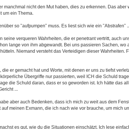
er manchmal nicht den Mut haben, dies zu erkennen. Das aber w
it um ein Thema.
enüber so "aufpumpen" muss. Es liest sich wie ein "Abstrafen" ..
in seine verqueren Wahrheiten, die er penetrant vertritt, auch
schon lange von ihm abgewandt. Bei uns passieren Sachen, wo 
chütteln. Niemand versteht das Verteidigen dieser Wahrheiten.
, die er gemacht hat und Worte, mit denen er uns zu tiefst verle
örperliche Übergriffe nur passierten, weil ICH die Schuld trage.
h trage die Schuld daran, dass er so geworden ist. Ich hätte das al
richt ...
habe aber auch Bedenken, dass ich mich zu weit aus dem Fenst
auf meinen Exmann, die ich nach wie vor brauche, um mich un
machst es gut, wie du die Situationen einschätzt. Ich lese einf