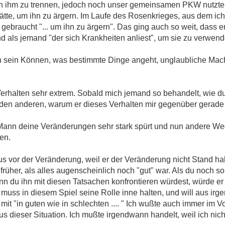
on ihm zu trennen, jedoch noch unser gemeinsamen PKW nutzte 
ätte, um ihn zu ärgern. Im Laufe des Rosenkrieges, aus dem ich
 gebraucht "... um ihn zu ärgern". Das ging auch so weit, dass e
 als jemand "der sich Krankheiten anliest", um sie zu verwend
ch sein Können, was bestimmte Dinge angeht, unglaubliche M
n Verhalten sehr extrem. Sobald mich jemand so behandelt, wie d
e den anderen, warum er dieses Verhalten mir gegenüber gerade
Mann deine Veränderungen sehr stark spürt und nun andere Wege 
en.
us vor der Veränderung, weil er der Veränderung nicht Stand halt
e früher, als alles augenscheinlich noch "gut" war. Als du noch so 
nn du ihn mit diesen Tatsachen konfrontieren würdest, würde er 
r muss in diesem Spiel seine Rolle inne halten, und will aus ir
mit "in guten wie in schlechten .... " Ich wußte auch immer im V
 dieser Situation. Ich mußte irgendwann handelt, weil ich nicht