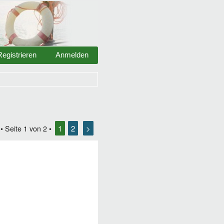
Registrieren
Anmelden
1
2
>
• Seite
1
von
2
•