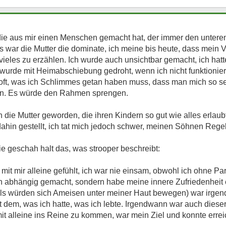
 die aus mir einen Menschen gemacht hat, der immer den untere
 war die Mutter die dominate, ich meine bis heute, dass mein 
 vieles zu erzählen. Ich wurde auch unsichtbar gemacht, ich hat
s wurde mit Heimabschiebung gedroht, wenn ich nicht funktionie
 oft, was ich Schlimmes getan haben muss, dass man mich so see
len. Es würde den Rahmen sprengen.
 die Mutter geworden, die ihren Kindern so gut wie alles erlaub
 dahin gestellt, ich tat mich jedoch schwer, meinen Söhnen Rege
e geschah halt das, was strooper beschreibt:
mit mir alleine gefühlt, ich war nie einsam, obwohl ich ohne Pa
 abhängig gemacht, sondern habe meine innere Zufriedenheit e
als würden sich Ameisen unter meiner Haut bewegen) war irgen
 dem, was ich hatte, was ich lebte. Irgendwann war auch dieser
mit alleine ins Reine zu kommen, war mein Ziel und konnte erre