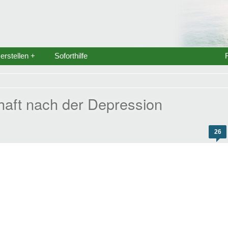
rstellen +
Soforthilfe
haft nach der Depression
26