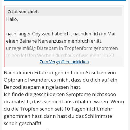
Zitat von chief:
Hallo,
nach langer Odyssee habe ich , nachdem ich im Mai
einen Beinahe Nervenzusammenbruch erlitt,
unregelmäßig Diazepam in Tropfenform genommen.
In den letzten Wochen durchaus etwas mehr, ca.20
tropfen alle 2-3 tage.
Nach deinen Erfahrungen mit dem Absetzen von
Ich habe es nun abgesetzt, weil ich dachte ich habe es
Opipramol wundert es mich, dass du dich auf ein
nicht regelmäßig eingenommen.
Benzodiazepam eingelassen hast.
Ich finde die geschilderten Symptome nicht sooo
Nun habe ich ganz schöne Symptome:
dramatisch, dass sie nicht auszuhalten wären. Wenn
du die Tropfen schon seit 10 Tagen nicht mehr
Übelkeit
genommen hast, dann hast du das Schlimmste
Zittern
schon geschafft!
Depression