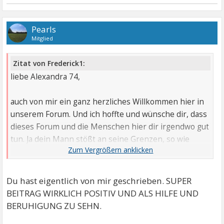
Pearls
Mitglied
Zitat von Frederick1:
liebe Alexandra 74,
auch von mir ein ganz herzliches Willkommen hier in
unserem Forum. Und ich hoffte und wünsche dir, dass
dieses Forum und die Menschen hier dir irgendwo gut
tun. Ja dein Mann stößt an seine Grenzen, so wie
meine liebe Frau auch, wer noch niemals an dieser
Depression leiden musste, der kann uns nie so ganz
verstehen. Trotzdem, die Liebe, die dir dein guter
Du hast eigentlich von mir geschrieben. SUPER
Mann trotzdem schenkt, ist ganz arg wichtig für dich.
BEITRAG WIRKLICH POSITIV UND ALS HILFE UND
BERUHIGUNG ZU SEHN.
Menschen, die versuchen uns anzunehmen