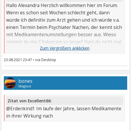
Hallo Alexandra Herzlich willkommen hier im Forum.
Wenn es schon seit Wochen schlecht geht, dann
würde ich definitiv zum Arzt gehen und ich würde v.a.
einen Termin beim Psychiater Nachen, der kennt sich
mit Medikamentenumstellungen besser aus. Wieso
nimmst du das Citalopram so lange? Hast du nicht mal
versucht, es ...
Weglassen ,wo es ihr doch nun sichtlich schlechter
23.08.2021 23:47
•
geht , ähm schwierig
bones
Mitglied
Zitat von Excellent66:
@Erdenkind1 Im laufe der Jahre, lassen Medikamente
in ihrer Wirkung nach