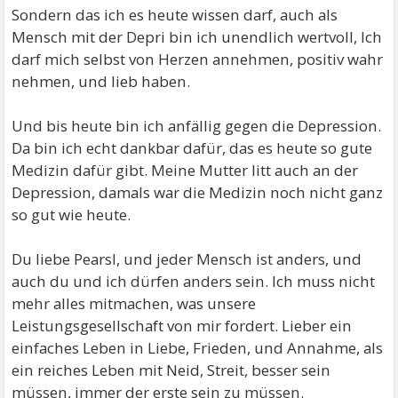
Depression für dich den besten Ausgleich zu finden.
Sondern das ich es heute wissen darf, auch als
Das was du an Ruhe, an Zeit mit dir selbst, an
Mensch mit der Depri bin ich unendlich wertvoll, Ich
Entspannung brauchst. Du musst nicht alles tun, und
darf mich selbst von Herzen annehmen, positiv wahr
auch nicht alles selbst tun, lasse dir helfen, und
nehmen, und lieb haben.
schäme dich nicht dafür. Nichts funktioniert auf Dauer
ohne Wartung, Hilfe usw.nicht einmal mein gutes
Und bis heute bin ich anfällig gegen die Depression.
Fahrrad.
Da bin ich echt dankbar dafür, das es heute so gute
Medizin dafür gibt. Meine Mutter litt auch an der
Wenn du alles erreichen möchtest im Leben, trotz
Depression, damals war die Medizin noch nicht ganz
Depression, dann missbrauchst du dich selbst.
so gut wie heute.
Lasse Nebensächliches, Unwichtige auch mal sein.
Du liebe Pearsl, und jeder Mensch ist anders, und
Bleibe gelassen und locker, du kannst dich über viele
auch du und ich dürfen anders sein. Ich muss nicht
Dinge in deinem Leben aufregen, musst es aber gar
mehr alles mitmachen, was unsere
nicht.
Leistungsgesellschaft von mir fordert. Lieber ein
einfaches Leben in Liebe, Frieden, und Annahme, als
Stelle dir nicht überhöhte Ziele in deiner Depression,
ein reiches Leben mit Neid, Streit, besser sein
bleibe DU selbst. Arbeite nicht mehr und härter, als
müssen, immer der erste sein zu müssen.