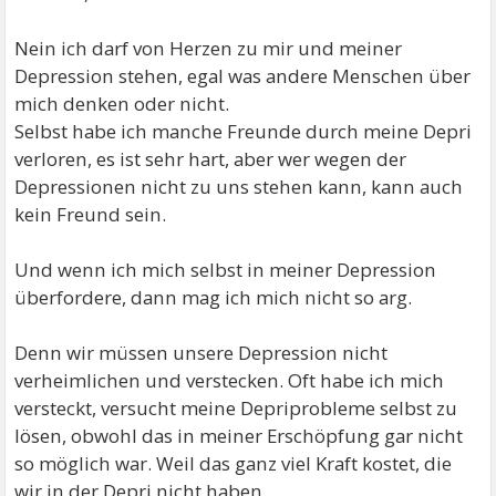
was dir möglich ist. Betrachte dich ja nicht als
Versagerin. Akzeptiere das was du noch gut kannst,
Nein ich darf von Herzen zu mir und meiner
trotz deiner Depression.
Depression stehen, egal was andere Menschen über
mich denken oder nicht.
Verachte dich nicht, mache die Depression zu deiner
Selbst habe ich manche Freunde durch meine Depri
Freundin, lehne dich nicht ab, tue das mit deiner
verloren, es ist sehr hart, aber wer wegen der
Depression, was du weiterhin noch gut kannst, deine
Depressionen nicht zu uns stehen kann, kann auch
Lebensträume, lasse die dir wegen deiner Depri nicht
kein Freund sein.
nehmen, du musst dich wegen deiner Depri nie
schämen, verliere trotz Depri, bitte nie ganz den Mut.
Und wenn ich mich selbst in meiner Depression
überfordere, dann mag ich mich nicht so arg.
in guten Gedanken für dich,
Denn wir müssen unsere Depression nicht
verheimlichen und verstecken. Oft habe ich mich
ganz viele liebe Grüße an DICH,
versteckt, versucht meine Depriprobleme selbst zu
lösen, obwohl das in meiner Erschöpfung gar nicht
so möglich war. Weil das ganz viel Kraft kostet, die
Frederick
wir in der Depri nicht haben.