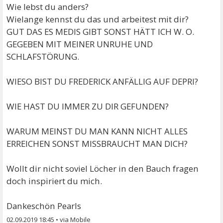
versuchen in unserer Depression, uns Liebe
Wie lebst du anders?
schenken, die sind ganz arg wichtig für uns.
Wielange kennst du das und arbeitest mit dir?
GUT DAS ES MEDIS GIBT SONST HÄTT ICH W. O.
Wenn du wie ich anfällig für die Depression bist, aber
GEGEBEN MIT MEINER UNRUHE UND
dabei deine Lebenskerze, an beiden Enden
SCHLAFSTÖRUNG.
anzündest, mag sie dir eine Zeit lang doppelt soviel
Licht spenden, schenken, aber sie ist auch doppelt
WIESO BIST DU FREDERICK ANFÄLLIG AUF DEPRI?
schnell abgebrannt.
WIE HAST DU IMMER ZU DIR GEFUNDEN?
Als Mensch, der unter der Depression leidet, muss ich
versuchen anders zu leben. Einen Lebensstil
WARUM MEINST DU MAN KANN NICHT ALLES
versuchen zu finden, das ich nicht überbeansprucht
ERREICHEN SONST MISSBRAUCHT MAN DICH?
werde in meinem Leben. Denn das kann verheerende
Folgen für dich und deine Familie haben.
Wollt dir nicht soviel Löcher in den Bauch fragen
doch inspiriert du mich.
Dann bin ich laufend müde, frustriert, meine ganze
Lebenskraft ist auf einmal verbraucht, ich habe
Dankeschön Pearls
keinen Willen mehr zum Leben.
02.09.2019 18:45
•