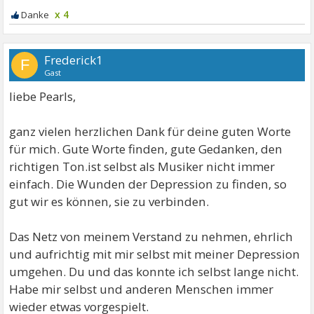
x 4
Du und diese Depression kann jeden Menschen
treffen, es gibt kein Ansehen der Person. Es
widerfährt jungen wie alten Menschen, egal was für
Frederick1
F
Gast
einen sozialen oder finanziellen Status ich habe, oder
nicht.
liebe Pearls,
Wichtig meine ich, ist das Akzeptieren meiner
ganz vielen herzlichen Dank für deine guten Worte
Depression. Das ich immer wieder ein JA zu meinem
für mich. Gute Worte finden, gute Gedanken, den
Leben, meiner Depression, meinem anders sein finde.
richtigen Ton.ist selbst als Musiker nicht immer
Für mich als Mann fand ich es besonders schwer, JA
einfach. Die Wunden der Depression zu finden, so
ich brauche diese Antidepris,
gut wir es können, sie zu verbinden.
ob ich es möchte oder nicht. Trotz aller
Nebenwirkungen helfen sie uns, und wir brauchen
Das Netz von meinem Verstand zu nehmen, ehrlich
uns dafür nicht zu schämen.
und aufrichtig mit mir selbst mit meiner Depression
umgehen. Du und das konnte ich selbst lange nicht.
Du bist als Mensch nicht weniger wertvoll, auch in
Habe mir selbst und anderen Menschen immer
unserer heutigen Leistungsgesellschaft. Denn
wieder etwas vorgespielt.