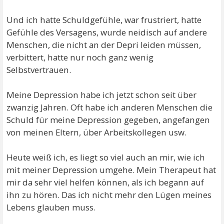
Leistung und Geld sind nicht das Wichtige im Leben,
das kann sich so schnell ändern, und verändern.
Und ich hatte Schuldgefühle, war frustriert, hatte
Gefühle des Versagens, wurde neidisch auf andere
Wichtig ist, dass du dich selbst immer wieder in Liebe
Menschen, die nicht an der Depri leiden müssen,
annahmen kannst, trotz deiner Depression.
verbittert, hatte nur noch ganz wenig
Selbstvertrauen.
Ansonsten sind wir als Mensch in der Lage, uns selbst
zu zerstören. Deshalb vergleiche dich nie mit anderen
Meine Depression habe ich jetzt schon seit über
Menschen, schon gar nicht gegen Menschen ohne
zwanzig Jahren. Oft habe ich anderen Menschen die
Depression, denen es scheinbar besser geht. Denn
Schuld für meine Depression gegeben, angefangen
jeder Mensch hat eine gewisse Last in seinem Leben
von meinen Eltern, über Arbeitskollegen usw.
zu tragen, und zu ertragen.
Heute weiß ich, es liegt so viel auch an mir, wie ich
Deshalb darfst du dein persönliches Maß finden, und
mit meiner Depression umgehe. Mein Therapeut hat
so gut du es kannst halten. Denn du bist du, niemand
mir da sehr viel helfen können, als ich begann auf
ist, lebt und handelt so wie du.
ihn zu hören. Das ich nicht mehr den Lügen meines
Lebens glauben muss.
Deshalb versuche so gut es geht, in deiner