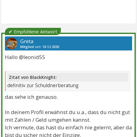
✔ Empfohlene Antwort
Greta
Mitglied
seit:
16.12.2020
Beiträge:
1348
Danke:
2302
Themen:
23
Hallo @leonid55
Zitat von BlackKnight:
definitiv zur Schuldnerberatung
das sehe ich genauso.
In deinem Profil erwähnst du u.a., dass du nicht gut
mit Zahlen / Geld umgehen kannst.
Ich vermute, das hast du einfach nie gelernt, aber da
bist du sicher nicht der Einzige.