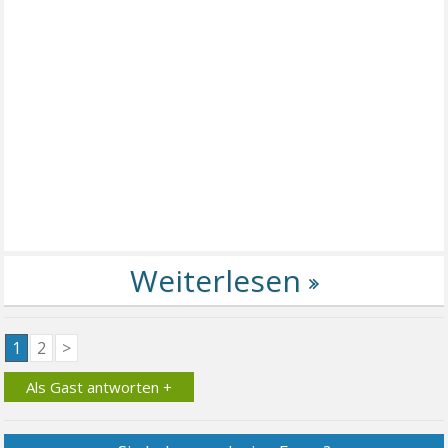
1
2
>
Als Gast antworten +