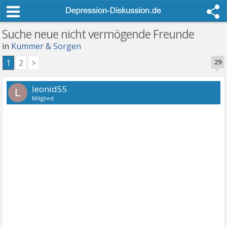
Suche neue nicht vermögende Freunde
in
Kummer & Sorgen
1
2
>
29
leonid55
L
Mitglied