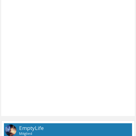
EmptyLife
Mitglied