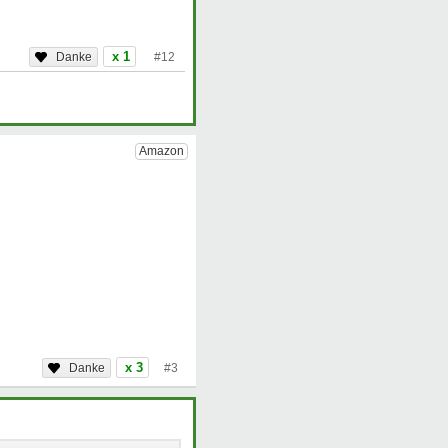
x 1
#12
x 3
#3