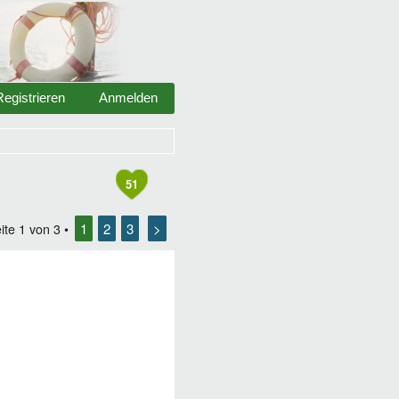
Registrieren
Anmelden
51
1
2
3
>
ite
1
von
3
•