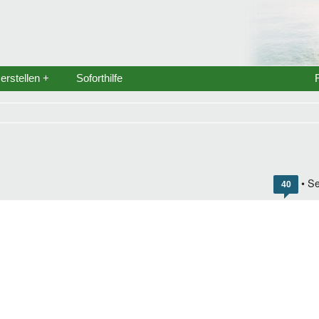
rstellen +
Soforthilfe
• Se
40