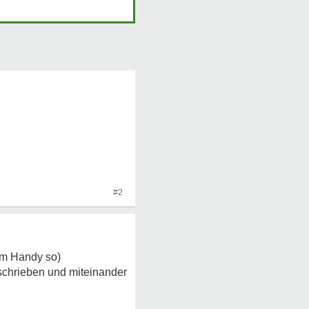
#2
 am Handy so)
eschrieben und miteinander