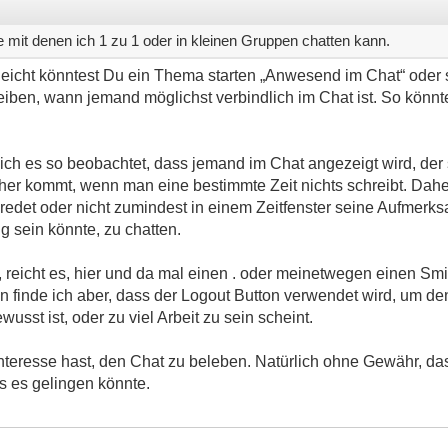
e mit denen ich 1 zu 1 oder in kleinen Gruppen chatten kann.
leicht könntest Du ein Thema starten „Anwesend im Chat“ oder
eiben, wann jemand möglichst verbindlich im Chat ist. So könnt
 ich es so beobachtet, dass jemand im Chat angezeigt wird, de
her kommt, wenn man eine bestimmte Zeit nichts schreibt. Dah
abredet oder nicht zumindest in einem Zeitfenster seine Aufmerks
 sein könnte, zu chatten.
reicht es, hier und da mal einen . oder meinetwegen einen Sm
n finde ich aber, dass der Logout Button verwendet wird, um d
sst ist, oder zu viel Arbeit zu sein scheint.
 Interesse hast, den Chat zu beleben. Natürlich ohne Gewähr, das
 es gelingen könnte.