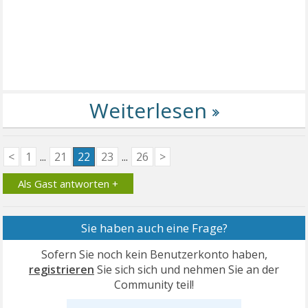
<
1
...
21
22
23
...
26
>
Als Gast antworten +
Sie haben auch eine Frage?
Sofern Sie noch kein Benutzerkonto haben,
registrieren
Sie sich sich und nehmen Sie an der
Community teil!