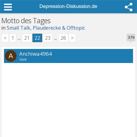
Motto des Tages
in
Small Talk, Plauderecke & Offtopic
<
1
...
21
22
23
...
26
>
379
Anchiwa4964
A
Gast