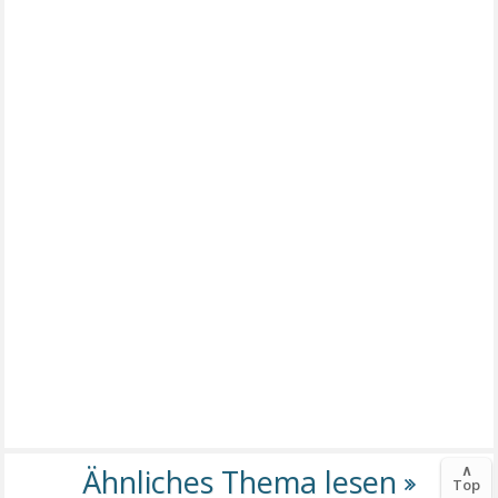
∧
Top