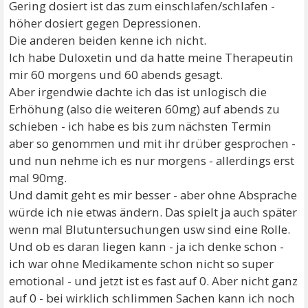
die Medikamente einfach aufhöre zu nehmen!
Gering dosiert ist das zum einschlafen/schlafen -
höher dosiert gegen Depressionen.
Kann mir jemand helfen?
Die anderen beiden kenne ich nicht.
Ich habe Duloxetin und da hatte meine Therapeutin
mir 60 morgens und 60 abends gesagt.
Aber irgendwie dachte ich das ist unlogisch die
Erhöhung (also die weiteren 60mg) auf abends zu
schieben - ich habe es bis zum nächsten Termin
aber so genommen und mit ihr drüber gesprochen -
und nun nehme ich es nur morgens - allerdings erst
mal 90mg.
Und damit geht es mir besser - aber ohne Absprache
würde ich nie etwas ändern. Das spielt ja auch später
wenn mal Blutuntersuchungen usw sind eine Rolle.
Und ob es daran liegen kann - ja ich denke schon -
ich war ohne Medikamente schon nicht so super
emotional - und jetzt ist es fast auf 0. Aber nicht ganz
auf 0 - bei wirklich schlimmen Sachen kann ich noch