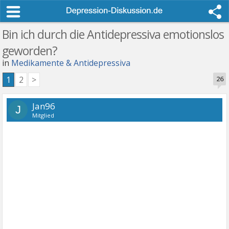
Bin ich durch die Antidepressiva emotionslos
geworden?
in
Medikamente & Antidepressiva
1
2
>
26
Jan96
J
Mitglied