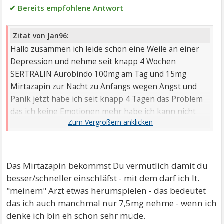
✔ Bereits empfohlene Antwort
Zitat von Jan96:
Hallo zusammen ich leide schon eine Weile an einer
Depression und nehme seit knapp 4 Wochen
SERTRALIN Aurobindo 100mg am Tag und 15mg
Mirtazapin zur Nacht zu Anfangs wegen Angst und
Panik jetzt habe ich seit knapp 4 Tagen das Problem
das ich keine Emotionen mehr habe ich kann nicht
mehr weinen oder mich Freuen morgens ist es am
Schlimmsten da will ich einfach nur Liegen bleiben
aber kann auch nicht weil sich meine Gedanken
immer darum kreisen was wenn es nie mehr wird wie
Das Mirtazapin bekommst Du vermutlich damit du
vorher hat jemand ähnliche Erfahrungen kann das mit
besser/schneller einschläfst - mit dem darf ich lt.
den Medikamenten zusammenhängen?!
"meinem" Arzt etwas herumspielen - das bedeutet
Bald gehe ich in eine Tagesklinik ich hoffe das es dann
das ich auch manchmal nur 7,5mg nehme - wenn ich
irgendwann besser wird ich bin am Überlegen ob ich
denke ich bin eh schon sehr müde.