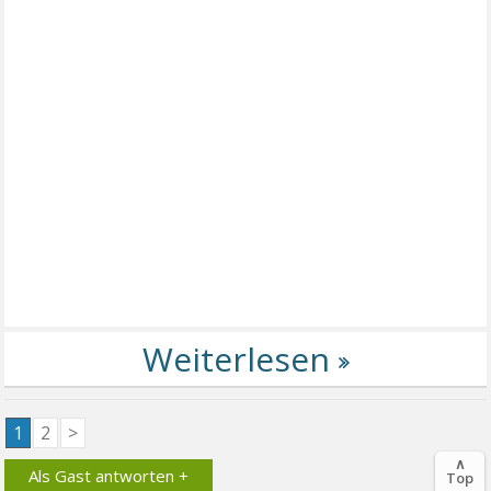
1
2
>
∧
Als Gast antworten +
Top