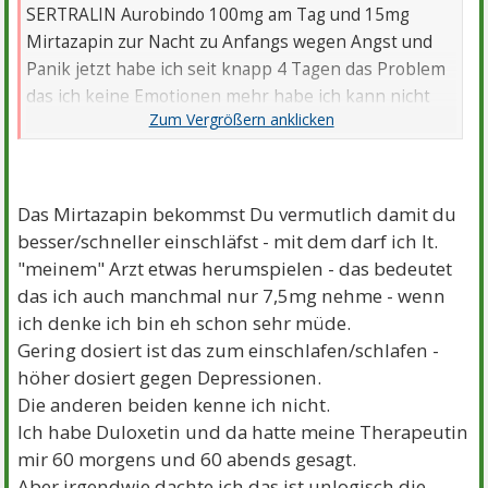
SERTRALIN Aurobindo 100mg am Tag und 15mg
Mirtazapin zur Nacht zu Anfangs wegen Angst und
Panik jetzt habe ich seit knapp 4 Tagen das Problem
das ich keine Emotionen mehr habe ich kann nicht
mehr weinen oder mich Freuen morgens ist es am
Schlimmsten da will ich einfach nur Liegen bleiben
aber kann auch nicht weil sich meine Gedanken
immer darum kreisen was wenn es nie mehr wird wie
Das Mirtazapin bekommst Du vermutlich damit du
vorher hat jemand ähnliche Erfahrungen kann das
besser/schneller einschläfst - mit dem darf ich lt.
mit den Medikamenten zusammenhängen?!
"meinem" Arzt etwas herumspielen - das bedeutet
Bald gehe ich in eine Tagesklinik ich hoffe das es
das ich auch manchmal nur 7,5mg nehme - wenn
dann irgendwann besser wird ich bin am Überlegen
ich denke ich bin eh schon sehr müde.
ob ich die Medikamente einfach aufhöre zu nehmen!
Gering dosiert ist das zum einschlafen/schlafen -
höher dosiert gegen Depressionen.
Kann mir jemand helfen?
Die anderen beiden kenne ich nicht.
Ich habe Duloxetin und da hatte meine Therapeutin
mir 60 morgens und 60 abends gesagt.
Aber irgendwie dachte ich das ist unlogisch die