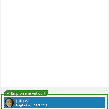
✔ Empfohlene Antwort
JuliaW
Mitglied
seit:
04.08.2018