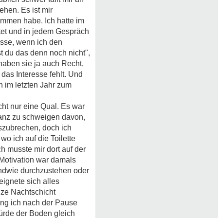
ehen. Es ist mir
kommen habe. Ich hatte im
rtet und in jedem Gespräch
üsse, wenn ich den
 du das denn noch nicht",
haben sie ja auch Recht,
 das Interesse fehlt. Und
 im letzten Jahr zum
cht nur eine Qual. Es war
 ganz zu schweigen davon,
uszubrechen, doch ich
o ich auf die Toilette
 musste mir dort auf der
 Motivation war damals
gendwie durchzustehen oder
ignete sich alles
nze Nachtschicht
ing ich nach der Pause
ürde der Boden gleich