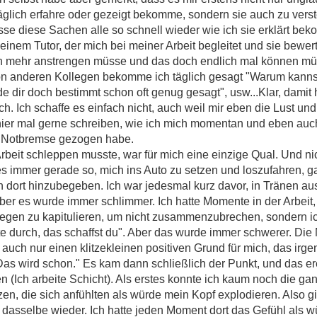
äglich erfahre oder gezeigt bekomme, sondern sie auch zu verst
sse diese Sachen alle so schnell wieder wie ich sie erklärt be
meinem Tutor, der mich bei meiner Arbeit begleitet und sie bewe
nun mehr anstrengen müsse und das doch endlich mal können m
n anderen Kollegen bekomme ich täglich gesagt "Warum kannst
e dir doch bestimmt schon oft genug gesagt", usw...Klar, damit 
ch. Ich schaffe es einfach nicht, auch weil mir eben die Lust und
hier mal gerne schreiben, wie ich mich momentan und eben auch
ie Notbremse gezogen habe.
Arbeit schleppen musste, war für mich eine einzige Qual. Und ni
 es immer gerade so, mich ins Auto zu setzen und loszufahren,
ch dort hinzubegeben. Ich war jedesmal kurz davor, in Tränen a
ber es wurde immer schlimmer. Ich hatte Momente in der Arbeit, w
egen zu kapitulieren, um nicht zusammenzubrechen, sondern ich
te durch, das schaffst du". Aber das wurde immer schwerer. Die
auch nur einen klitzekleinen positiven Grund für mich, das ir
as wird schon." Es kam dann schließlich der Punkt, und das ere
n (Ich arbeite Schicht). Als erstes konnte ich kaum noch die ga
n, die sich anfühlten als würde mein Kopf explodieren. Also g
dasselbe wieder. Ich hatte jeden Moment dort das Gefühl als w