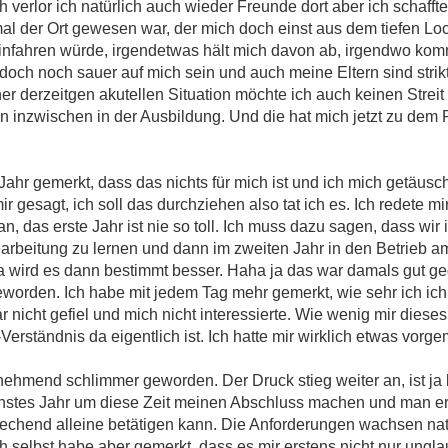
verlor ich natürlich auch wieder Freunde dort aber ich schafft
al der Ort gewesen war, der mich doch einst aus dem tiefen Lo
hinfahren würde, irgendetwas hält mich davon ab, irgendwo ko
doch noch sauer auf mich sein und auch meine Eltern sind strik
 derzeitgen akutellen Situation möchte ich auch keinen Streit 
ren inzwischen in der Ausbildung. Und die hat mich jetzt zu dem
 Jahr gemerkt, dass das nichts für mich ist und ich mich getäu
ir gesagt, ich soll das durchziehen also tat ich es. Ich redete mi
 an, das erste Jahr ist nie so toll. Ich muss dazu sagen, dass wir 
earbeitung zu lernen und dann im zweiten Jahr in den Betrieb
 wird es dann bestimmt besser. Haha ja das war damals gut ge
geworden. Ich habe mit jedem Tag mehr gemerkt, wie sehr ich ich 
ar nicht gefiel und mich nicht interessierte. Wie wenig mir dies
Verständnis da eigentlich ist. Ich hatte mir wirklich etwas vorge
ehmend schlimmer geworden. Der Druck stieg weiter an, ist ja kla
nächstes Jahr um diese Zeit meinen Abschluss machen und man erw
prechend alleine betätigen kann. Die Anforderungen wachsen na
 selbst habe aber gemerkt, dass es mir erstens nicht nur unglaub