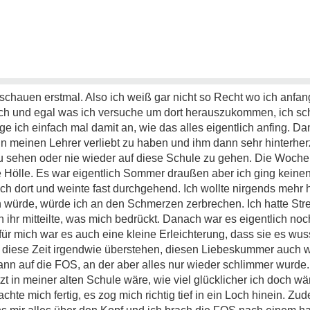
inschauen erstmal. Also ich weiß gar nicht so Recht wo ich anfang
Loch und egal was ich versuche um dort herauszukommen, ich scha
nge ich einfach mal damit an, wie das alles eigentlich anfing.
in meinen Lehrer verliebt zu haben und ihm dann sehr hinterherz
r zu sehen oder nie wieder auf diese Schule zu gehen. Die Woc
e Hölle. Es war eigentlich Sommer draußen aber ich ging keinen
 dort und weinte fast durchgehend. Ich wollte nirgends mehr hi
würde, würde ich an den Schmerzen zerbrechen. Ich hatte Strei
ch ihr mitteilte, was mich bedrückt. Danach war es eigentlich noch
ür mich war es auch eine kleine Erleichterung, dass sie es wuss
 diese Zeit irgendwie überstehen, diesen Liebeskummer auch w
ann auf die FOS, an der aber alles nur wieder schlimmer wurde.
zt in meiner alten Schule wäre, wie viel glücklicher ich doch wä
te mich fertig, es zog mich richtig tief in ein Loch hinein. Zud