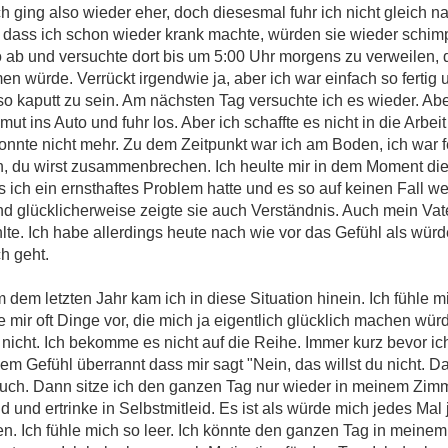
 ging also wieder eher, doch diesesmal fuhr ich nicht gleich na
dass ich schon wieder krank machte, würden sie wieder schimpf
ab und versuchte dort bis um 5:00 Uhr morgens zu verweilen, d
n würde. Verrückt irgendwie ja, aber ich war einfach so fertig
o kaputt zu sein. Am nächsten Tag versuchte ich es wieder. Abe
ut ins Auto und fuhr los. Aber ich schaffte es nicht in die Arbeit
onnte nicht mehr. Zu dem Zeitpunkt war ich am Boden, ich war fer
hren, du wirst zusammenbrechen. Ich heulte mir in dem Moment di
ss ich ein ernsthaftes Problem hatte und es so auf keinen Fall w
nd glücklicherweise zeigte sie auch Verständnis. Auch mein Vate
hlte. Ich habe allerdings heute nach wie vor das Gefühl als wür
ch geht.
 dem letzten Jahr kam ich in diese Situation hinein. Ich fühle mi
e mir oft Dinge vor, die mich ja eigentlich glücklich machen w
 nicht. Ich bekomme es nicht auf die Reihe. Immer kurz bevor ic
 Gefühl überrannt dass mir sagt "Nein, das willst du nicht. Das
auch. Dann sitze ich den ganzen Tag nur wieder in meinem Zim
 und ertrinke in Selbstmitleid. Es ist als würde mich jedes Mal
en. Ich fühle mich so leer. Ich könnte den ganzen Tag in meinem