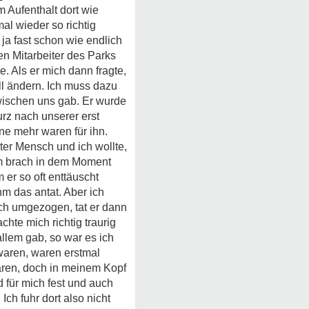
m Aufenthalt dort wie
al wieder so richtig
ja fast schon wie endlich
en Mitarbeiter des Parks
e. Als er mich dann fragte,
ll ändern. Ich muss dazu
wischen uns gab. Er wurde
urz nach unserer erst
e mehr waren für ihn.
uter Mensch und ich wollte,
 ihm brach in dem Moment
er so oft enttäuscht
hm das antat. Aber ich
ich umgezogen, tat er dann
hte mich richtig traurig
allem gab, so war es ich
 waren, waren erstmal
waren, doch in meinem Kopf
d für mich fest und auch
h fuhr dort also nicht