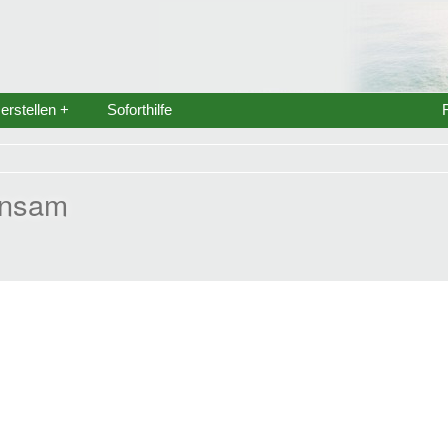
rstellen +
Soforthilfe
einsam