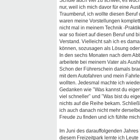
Schule auch viel zu schwer, es wuch
nur, weil ich mich davor für eine A
Traumberuf, ich wollte diesen Beru
waren meine Vorstellungen komplett 
nicht mal in meinem Technik -Prakti
war so fixiert auf diesen Beruf und 
Verstand. Vielleicht sah ich es da
können, sozusagen als Lösung oder 
In den sechs Monaten nach dem Abb
arbeitete bei meinem Vater als Aushi
Schon der Führerschein damals brach
mit dem Autofahren und mein Fahrleh
wollten. Jedesmal machte ich wieder
Gedanken wie "Was kannst du eigentl
viel schneller" und "Was bist du eige
nichts auf die Reihe bekam. Schließl
ich auch danach nicht mehr derselb
Freude zu finden und ich fühlte mich
Im Juni des darauffolgenden Jahres fu
diesem Freizeitpark lernte ich Leute