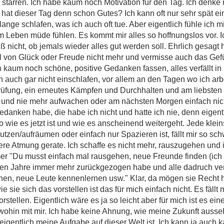
 starren. Ich habe kaum noch Motivation für den Tag. Ich denk
 hat dieser Tag denn schon Gutes? Ich kann oft nur sehr spät e
ge schlafen, was ich auch oft tue. Aber eigentlich fühle ich 
 Leben müde fühlen. Es kommt mir alles so hoffnungslos vor. I
ß nicht, ob jemals wieder alles gut werden soll. Ehrlich gesag
hl von Glück oder Freude nicht mehr und vermisse auch das Gef
n kaum noch schöne, positive Gedanken fassen, alles verfällt i
 auch gar nicht einschlafen, vor allem an den Tagen wo ich ar
 Prüfung, ein erneutes Kämpfen und Durchhalten und am liebste
n und nie mehr aufwachen oder am nächsten Morgen einfach nich
edanken habe, die habe ich nicht und hatte ich nie, denn eigent
o wie es jetzt ist und wie es anscheinend weitergeht. Jede klein
en/aufräumen oder einfach nur Spazieren ist, fällt mir so sch
ere Atmung gerate. Ich schaffe es nicht mehr, rauszugehen und 
r "Du musst einfach mal rausgehen, neue Freunde finden (ich 
etzten Jahre immer mehr zurückgezogen habe und alle dadruch ve
en, neue Leute kennenlernen usw." Klar, da mögen sie Recht ha
 sie sich das vorstellen ist das für mich einfach nicht. Es fällt
rstellen. Eigentlich wäre es ja so leicht aber für mich ist es ei
wohin mit mir. Ich habe keine Ahnung, wie meine Zukunft ausse
 eigentlich meine Aufgabe auf dieser Welt ist. Ich kann ja auch