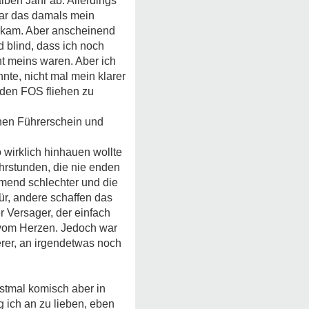
lben Jahr ab. Allerdings
war das damals mein
bekam. Aber anscheinend
 blind, dass ich noch
ht meins waren. Aber ich
nte, nicht mal mein klarer
nden FOS fliehen zu
nen Führerschein und
 wirklich hinhauen wollte
hrstunden, die nie enden
hmend schlechter und die
ür, andere schaffen das
er Versager, der einfach
in vom Herzen. Jedoch war
rer, an irgendetwas noch
erstmal komisch aber in
g ich an zu lieben, eben