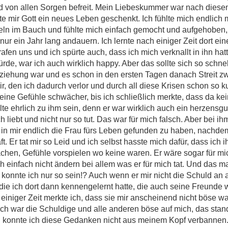
und von allen Sorgen befreit. Mein Liebeskummer war nach diese
te mir Gott ein neues Leben geschenkt. Ich fühlte mich endlich m
beln im Bauch und fühlte mich einfach gemocht und aufgehoben, 
ur ein Jahr lang andauern. Ich lernte nach einiger Zeit dort ein
afen uns und ich spürte auch, dass ich mich verknallt in ihn hatt
rde, war ich auch wirklich happy. Aber das sollte sich so schne
iehung war und es schon in den ersten Tagen danach Streit z
r, den ich dadurch verlor und durch all diese Krisen schon so k
e Gefühle schwächer, bis ich schließlich merkte, dass da kein
lte ehrlich zu ihm sein, denn er war wirklich auch ein herzensg
ch liebt und nicht nur so tut. Das war für mich falsch. Aber bei
in mir endlich die Frau fürs Leben gefunden zu haben, nachdem 
. Er tat mir so Leid und ich selbst hasste mich dafür, dass ich i
chen, Gefühle vorspielen wo keine waren. Er wäre sogar für m
 einfach nicht ändern bei allem was er für mich tat. Und das mac
 konnte ich nur so sein!? Auch wenn er mir nicht die Schuld an 
, die ich dort dann kennengelernt hatte, die auch seine Freunde
h einiger Zeit merkte ich, dass sie mir anscheinend nicht böse 
 Ich war die Schuldige und alle anderen böse auf mich, das stan
konnte ich diese Gedanken nicht aus meinem Kopf verbannen. Ic