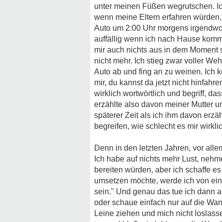
unter meinen Füßen wegrutschen. Ich
wenn meine Eltern erfahren würden, 
Auto um 2:00 Uhr morgens irgendwo 
auffällig wenn ich nach Hause komme
mir auch nichts aus in dem Moment s
nicht mehr. Ich stieg zwar voller Wehm
Auto ab und fing an zu weinen. Ich k
mir, du kannst da jetzt nicht hinfa
wirklich wortwörtlich und begriff, da
erzählte also davon meiner Mutter u
späterer Zeit als ich ihm davon erzä
begreifen, wie schlecht es mir wirkli
Denn in den letzten Jahren, vor allem
Ich habe auf nichts mehr Lust, nehm
bereiten würden, aber ich schaffe es
umsetzen möchte, werde ich von einem
sein." Und genau das tue ich dann 
oder schaue einfach nur auf die Wand
Leine ziehen und mich nicht loslass