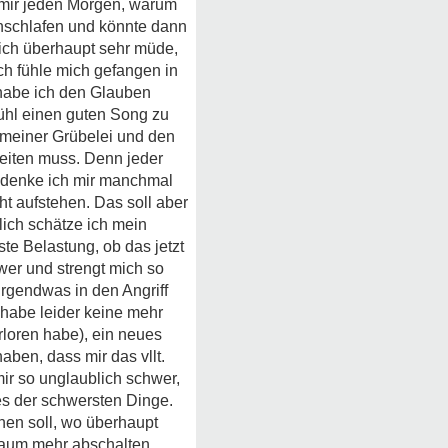
e mir jeden Morgen, warum
inschlafen und könnte dann
mich überhaupt sehr müde,
ch fühle mich gefangen in
t habe ich den Glauben
ühl einen guten Song zu
n meiner Grübelei und den
beiten muss. Denn jeder
n denke ich mir manchmal
t aufstehen. Das soll aber
lich schätze ich mein
ste Belastung, ob das jetzt
wer und strengt mich so
irgendwas in den Angriff
habe leider keine mehr
rloren habe), ein neues
ben, dass mir das vllt.
 mir so unglaublich schwer,
nes der schwersten Dinge.
hen soll, wo überhaupt
 kaum mehr abschalten.