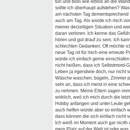
tun und bloß wie leblos an die Wand
sollte ich überhaupt aufstehen? Was
am nächsten Tag dementsprechend lan
auch am Tag. Als würde ich mich vom
meiner derzeitigen Situation und wei
daran verloren. Ich kenne das Gefü
hören und gut drauf zu sein. Ich kan
schlechten Gedanken. Oft möchte ich
neue Tag ist für mich eine erneute
würde ich einfach gerne einschlafe
nicht heißen, dass ich Selbstmord-G
Leben ja irgendwie doch, nur nicht s
Wäsche waschen, bügeln, Zimmer putz
sehr an, dass ich meist in eine schw
zu nehmen. Meine Eltern sagen imme
wirklich, weil ich mich durch die l
Hobby anfangen und unter Leute geh
auch helfen würde aber so einfach wie
dass können die sich einfach nicht vo
Ich weiß im Moment auch gar nicith 
mein Platz auf der Welt ist oder was