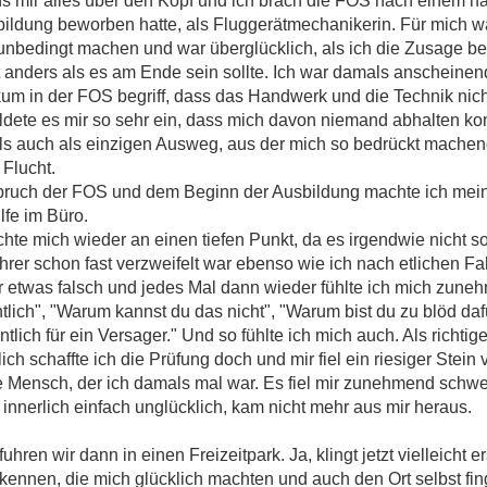
s mir alles über den Kopf und ich brach die FOS nach einem ha
usbildung beworben hatte, als Fluggerätmechanikerin. Für mich 
f unbedingt machen und war überglücklich, als ich die Zusage 
anders als es am Ende sein sollte. Ich war damals anscheinend
kum in der FOS begriff, dass das Handwerk und die Technik nic
bildete es mir so sehr ein, dass mich davon niemand abhalten kon
mals auch als einzigen Ausweg, aus der mich so bedrückt mache
Flucht.
ruch der FOS und dem Beginn der Ausbildung machte ich mei
lfe im Büro.
te mich wieder an einen tiefen Punkt, da es irgendwie nicht so
rer schon fast verzweifelt war ebenso wie ich nach etlichen Fa
 etwas falsch und jedes Mal dann wieder fühlte ich mich zune
ich", "Warum kannst du das nicht", "Warum bist du zu blöd daf
ntlich für ein Versager." Und so fühlte ich mich auch. Als richtig
ich schaffte ich die Prüfung doch und mir fiel ein riesiger Ste
e Mensch, der ich damals mal war. Es fiel mir zunehmend schwe
 innerlich einfach unglücklich, kam nicht mehr aus mir heraus.
hren wir dann in einen Freizeitpark. Ja, klingt jetzt vielleicht 
 kennen, die mich glücklich machten und auch den Ort selbst fin