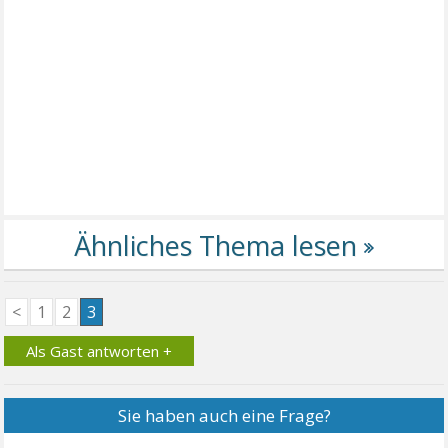
<
1
2
3
Als Gast antworten +
Sie haben auch eine Frage?