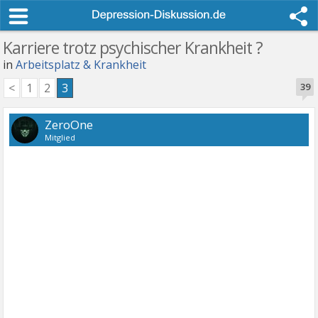
Karriere trotz psychischer Krankheit ?
in
Arbeitsplatz & Krankheit
<
1
2
3
39
ZeroOne
Mitglied