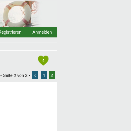
Registrieren
Anmelden
4
<
1
2
• Seite
2
von
2
•