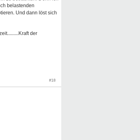
Auch belastenden
ieren. Und dann löst sich
.........Kraft der
#18