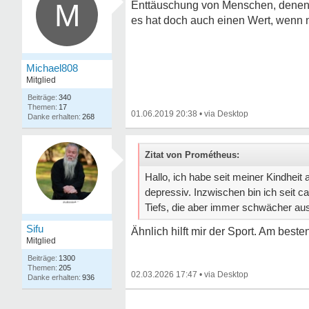
M
Enttäuschung von Menschen, denen d
es hat doch auch einen Wert, wenn nur
Michael808
Mitglied
340
17
01.06.2019 20:38
•
268
Zitat von Prométheus:
Hallo, ich habe seit meiner Kindheit
depressiv. Inzwischen bin ich seit c
Tiefs, die aber immer schwächer aus
Sifu
Ähnlich hilft mir der Sport. Am best
Mitglied
1300
205
02.03.2026 17:47
•
936