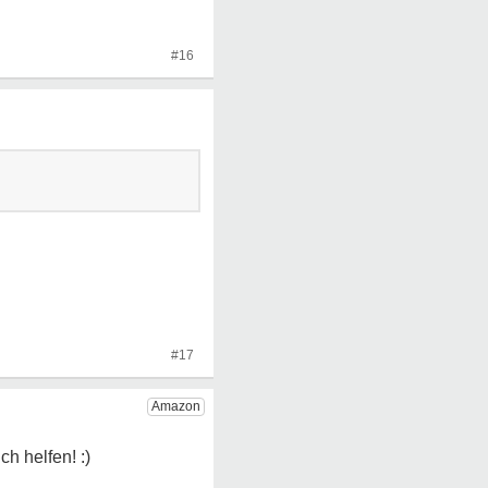
#16
#17