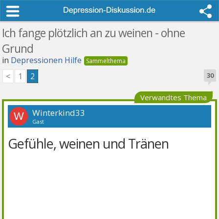
Ich fange plötzlich an zu weinen - ohne
Grund
in
Depressionen Hilfe
<
1
2
30
Verwandtes Thema
Winterkind33
W
Gast
Gefühle, weinen und Tränen