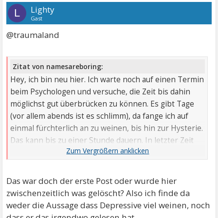
Lighty
L
Gast
@traumaland
Zitat von namesareboring:
Hey, ich bin neu hier. Ich warte noch auf einen Termin
beim Psychologen und versuche, die Zeit bis dahin
möglichst gut überbrücken zu können. Es gibt Tage
(vor allem abends ist es schlimm), da fange ich auf
einmal fürchterlich an zu weinen, bis hin zur Hysterie.
Das kann bis zu einer Stunde dauern. In letzter Zeit
geht es mir etwa jeden zweiten Abend schlecht. Ich
fühle mich meistens sehr einsam und lustlos, das
Lachen fällt mir oft sehr schwer und obwohl ich
Das war doch der erste Post oder wurde hier
eigentlich ein sehr offener Mensch bin mittlerweile
zwischenzeitlich was gelöscht? Also ich finde da
auch das Kontakte knüpfen. Ich wurde vor etwa 7
weder die Aussage dass Depressive viel weinen, noch
Jahren gemobbt und habe seitdem zusätzlich starke
dass er das irgendwo gelesen hat.