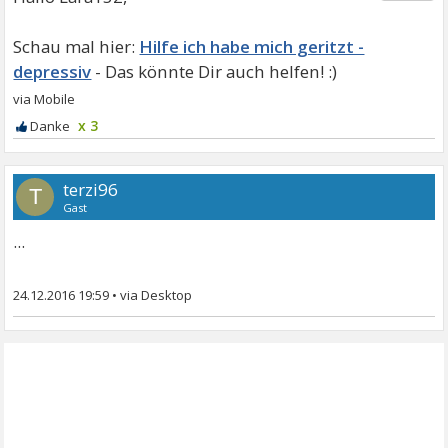
Hilfe ich habe mich geritzt -
depressiv
x 3
terzi96
T
Gast
...
24.12.2016 19:59
•