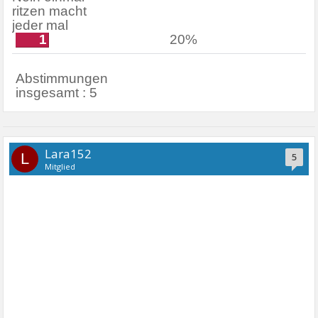
ritzen macht
jeder mal
1
20%
Abstimmungen
insgesamt : 5
Lara152
L
5
Mitglied