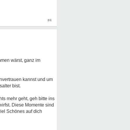
#4
ommen wärst, ganz im
h anvertrauen kannst und um
alter bist.
s mehr geht, geh bitte ins
irfst. Diese Momente sind
viel Schönes auf dich