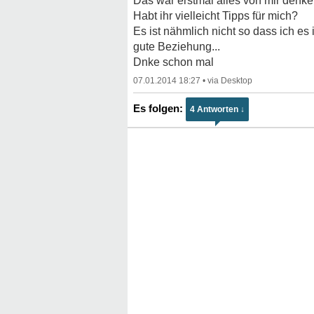
Das war erstmal alles von mir denke 
Habt ihr vielleicht Tipps für mich?
Es ist nähmlich nicht so dass ich 
gute Beziehung...
Dnke schon mal
07.01.2014 18:27
•
4 Antworten ↓