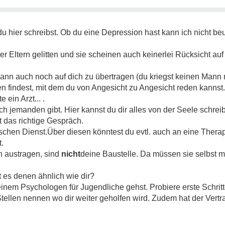
u hier schreibst. Ob du eine Depression hast kann ich nicht beur
iner Eltern gelitten und sie scheinen auch keinerlei Rücksicht 
n auch noch auf dich zu übertragen (du kriegst keinen Mann mit
den findest, mit dem du von Angesicht zu Angesicht reden kanns
 ein Arzt... .
ch jemanden gibt. Hier kannst du dir alles von der Seele schr
t das richtige Gespräch.
schen Dienst.Über diesen könntest du evtl. auch an eine Ther
t.
rn austragen, sind
nicht
deine Baustelle. Da müssen sie selbst mi
t es denen ähnlich wie dir?
einem Psychologen für Jugendliche gehst. Probiere erste Schrit
Stellen nennen wo dir weiter geholfen wird. Zudem hat der Vert