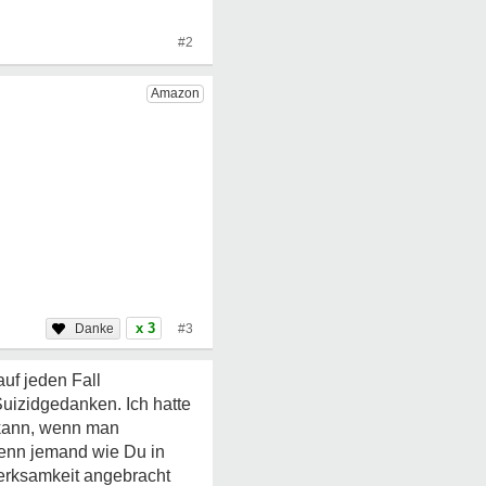
#2
x 3
#3
auf jeden Fall
uizidgedanken. Ich hatte
 kann, wenn man
wenn jemand wie Du in
erksamkeit angebracht