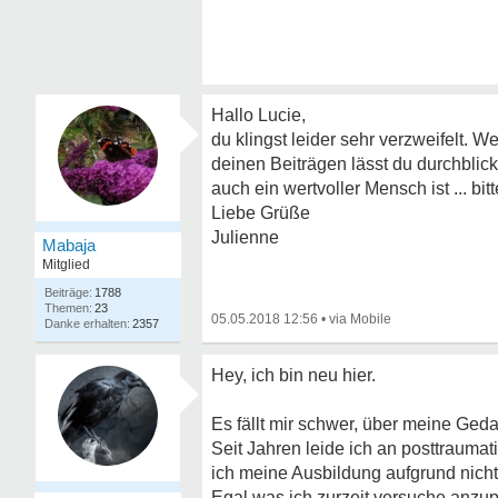
Hallo Lucie,
du klingst leider sehr verzweifelt. W
deinen Beiträgen lässt du durchblicke
auch ein wertvoller Mensch ist ... bit
Liebe Grüße
Julienne
Mabaja
Mitglied
1788
23
05.05.2018 12:56
•
2357
Hey, ich bin neu hier.
Es fällt mir schwer, über meine Gedan
Seit Jahren leide ich an posttrauma
ich meine Ausbildung aufgrund nicht
Egal was ich zurzeit versuche anzup