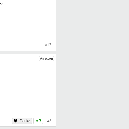
t?
#17
x 3
#3