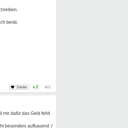
chreiben.
ch berät.
x 2
#21
l mir dafür das Geld fehlt
ht besonders aufbauend :/