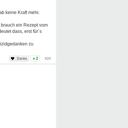
ab keine Kraft mehr.
h brauch ein Rezept vom
utet dass, erst für´s
Suizidgedanken zu
x 2
#20