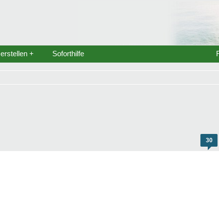
rstellen +
Soforthilfe
30