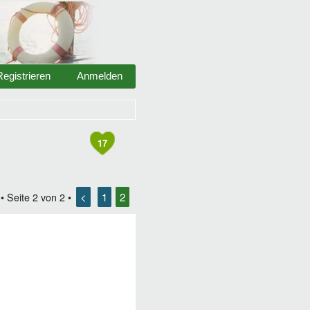
Registrieren
Anmelden
17
<
1
2
• Seite
2
von
2
•