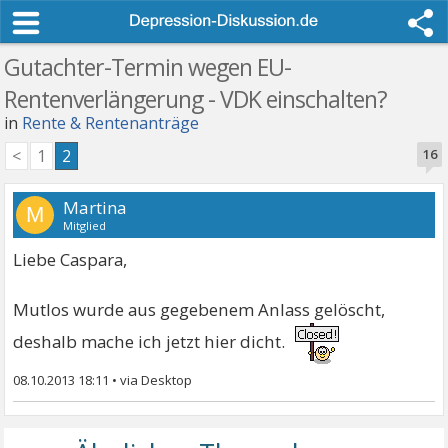
Gutachter-Termin wegen EU-
Rentenverlängerung - VDK einschalten?
in
Rente & Rentenanträge
<
1
2
16
Martina
M
Mitglied
Liebe Caspara,
Mutlos wurde aus gegebenem Anlass gelöscht,
deshalb mache ich jetzt hier dicht.
08.10.2013 18:11
•