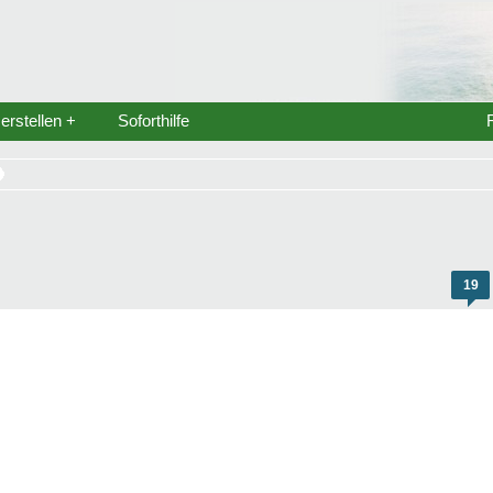
rstellen +
Soforthilfe
19