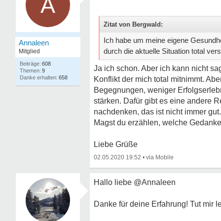
A
Zitat von Bergwald:
Ich habe um meine eigene Gesundhei
Annaleen
durch die aktuelle Situation total ver
Mitglied
608
Ja ich schon. Aber ich kann nicht sa
9
658
Konflikt der mich total mitnimmt. Ab
Begegnungen, weniger Erfolgserlebni
stärken. Dafür gibt es eine andere Re
nachdenken, das ist nicht immer gut.
Magst du erzählen, welche Gedanken
Liebe Grüße
02.05.2020 19:52
•
Hallo liebe @Annaleen
Danke für deine Erfahrung! Tut mir l