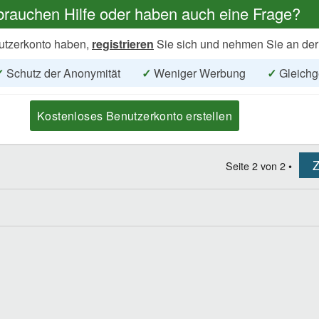
brauchen Hilfe oder haben auch eine Frage?
utzerkonto haben,
registrieren
Sie sich und nehmen Sie an der
✓
Schutz der Anonymität
✓
Weniger Werbung
✓
Gleichg
Kostenloses Benutzerkonto erstellen
Z
Seite
2
von
2
•