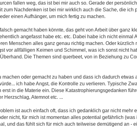
urcen fallen weg, das ist bei mir auch so. Gerade der persönlic
eit zum Nachdenken ist bei mir wirklich auch die Sache, die ich 
eder einen Aufhänger, um mich fertig zu machen.
 falsch gemacht haben könnte, das geht von Arbeit über ganz kl
ehentlich angefasst habe etc. etc. Dabei habe ich nicht einmal 
deren Menschen alles ganz genau richtig machen. Oder kürzlich 
gst vor allfälligen Keimen und Schimmel, was ich sonst nicht h
Überhand. Die Themen sind querbeet, von in Beziehung zu Cor
 zu machen oder gemacht zu haben und dass ich dadurch etwas 
ürde... ich habe Angst, die Kontrolle zu verlieren. Typische Z
h erst in die Materie ein. Diese Katastrophierungsgedanken fü
Herzschlag, Atemnot etc. ...
blem ist auch einfach oft, dass ich gedanklich gar nicht mehr 
t oder nicht, für mich ist momentan alles potential gefährlich (was 
onal, und das fühlt sich für mich auch teilweise demütigend an - e