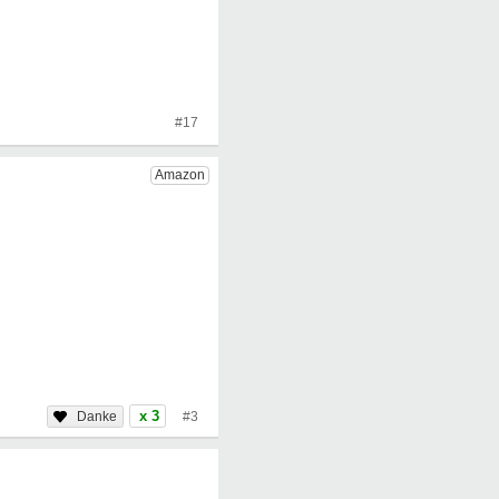
#17
x 3
#3