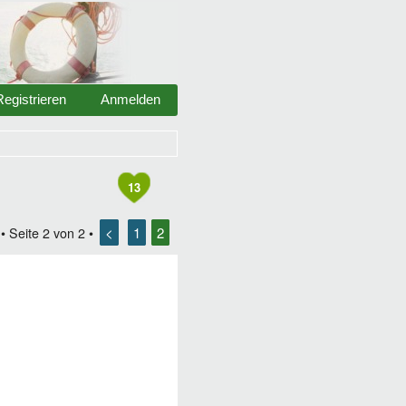
Registrieren
Anmelden
13
<
1
2
• Seite
2
von
2
•