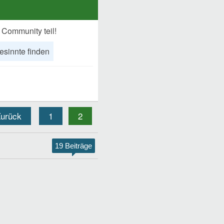
 Community teil!
esinnte finden
urück
1
2
19 Beiträge