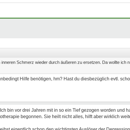
n inneren Schmerz wieder durch äußeren zu ersetzen. Da wollte ich nie
 unbedingt Hilfe benötigen, hm? Hast du diesbezüglich evtl. s
ch bin vor drei Jahren mit in so ein Tief gezogen worden und h
rapie begonnen. Sie heilt nicht alles, hilft aber wirklich weite
reibst eigentlich schon den wichtigsten Auslöser der Depression