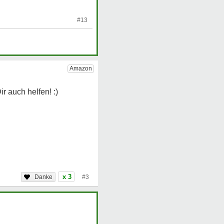
#13
x 3
#3