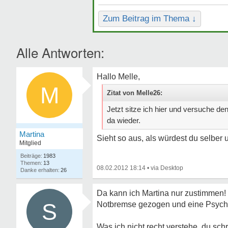
Zum Beitrag im Thema ↓
Alle Antworten:
Hallo Melle,
M
Zitat von Melle26:
Jetzt sitze ich hier und versuche de
da wieder.
Martina
Sieht so aus, als würdest du selber
Mitglied
1983
13
08.02.2012 18:14
•
26
Da kann ich Martina nur zustimmen! I
S
Notbremse gezogen und eine Psychothe
Was ich nicht recht verstehe, du sch