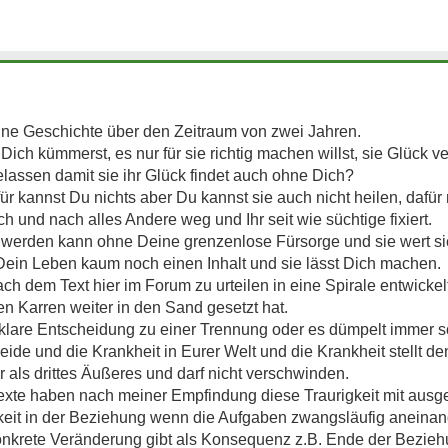
ine Geschichte über den Zeitraum von zwei Jahren.
ch kümmerst, es nur für sie richtig machen willst, sie Glück ve
lassen damit sie ihr Glück findet auch ohne Dich?
ür kannst Du nichts aber Du kannst sie auch nicht heilen, dafü
ch und nach alles Andere weg und Ihr seit wie süchtige fixiert.
d werden kann ohne Deine grenzenlose Fürsorge und sie wert sic
Dein Leben kaum noch einen Inhalt und sie lässt Dich machen.
ch dem Text hier im Forum zu urteilen in eine Spirale entwickel
en Karren weiter in den Sand gesetzt hat.
e klare Entscheidung zu einer Trennung oder es dümpelt immer so
ide und die Krankheit in Eurer Welt und die Krankheit stellt de
r als drittes Äußeres und darf nicht verschwinden.
 Texte haben nach meiner Empfindung diese Traurigkeit mit ausg
eit in der Beziehung wenn die Aufgaben zwangsläufig aneinan
konkrete Veränderung gibt als Konsequenz z.B. Ende der Bezie