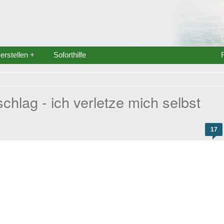
rstellen +
Soforthilfe
hlag - ich verletze mich selbst
17