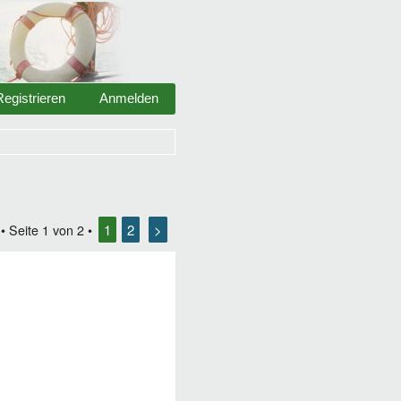
Registrieren
Anmelden
1
2
>
• Seite
1
von
2
•