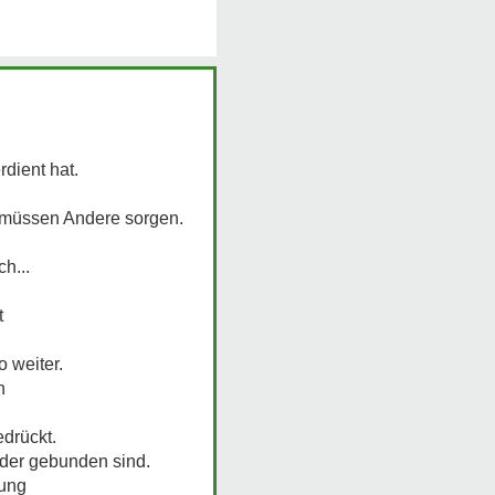
rdient hat.
r müssen Andere sorgen.
h...
t
 weiter.
n
edrückt.
der gebunden sind.
hung