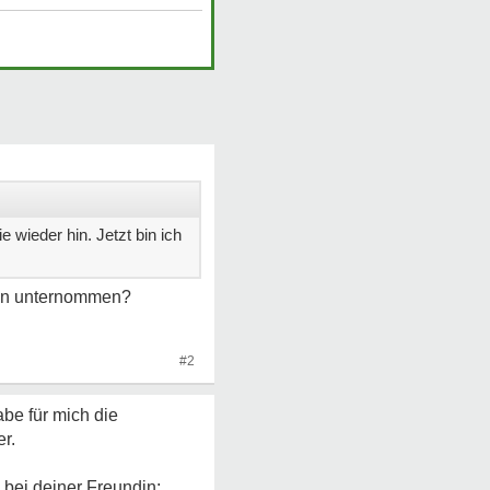
 wieder hin. Jetzt bin ich
chon unternommen?
#2
abe für mich die
r.
 bei deiner Freundin: