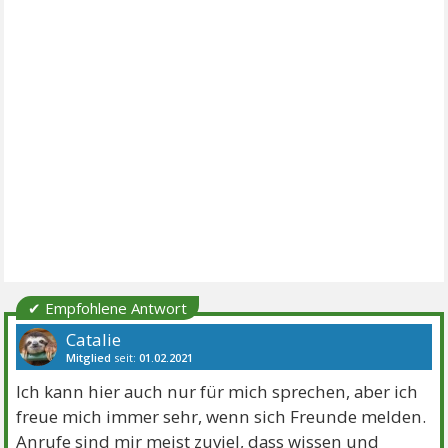
✔ Empfohlene Antwort
Catalie
Mitglied
seit:
01.02.2021
Beiträge:
1096
Danke:
1974
Themen:
8
Ich kann hier auch nur für mich sprechen, aber ich
freue mich immer sehr, wenn sich Freunde melden.
Anrufe sind mir meist zuviel, dass wissen und