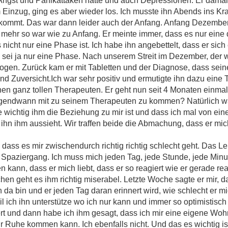
 Angst und Panikattaken hatte und auch Depressionen. Er damal
Einzug, ging es aber wieder los. Ich musste ihn Abends ins Kr
ekommt. Das war dann leider auch der Anfang. Anfang Dezember e
hts mehr so war wie zu Anfang. Er meinte immer, dass es nur eine
 nicht nur eine Phase ist. Ich habe ihn angebettelt, dass er sich 
 sei ja nur eine Phase. Nach unserem Streit im Dezember, der w
logen. Zurück kam er mit Tabletten und der Diagnose, dass sei
und Zuversicht.Ich war sehr positiv und ermutigte ihn dazu eine
en ganz tollen Therapeuten. Er geht nun seit 4 Monaten einmal
 irgendwann mit zu seinem Therapeuten zu kommen? Natürlich war
e wichtig ihm die Beziehung zu mir ist und dass ich mal von 
 ihn ihm aussieht. Wir traffen beide die Abmachung, dass er mi
dass es mir zwischendurch richtig richtig schlecht geht. Das L
ein Spaziergang. Ich muss mich jeden Tag, jede Stunde, jede Min
en kann, dass er mich liebt, dass er so reagiert wie er gerade reag
en geht es ihm richtig miserabel. Letzte Woche sagte er mir, d
 da bin und er jeden Tag daran erinnert wird, wie schlecht er m
 ich ihn unterstütze wo ich nur kann und immer so optimistisch 
ert und dann habe ich ihm gesagt, dass ich mir eine eigene Wo
ur Ruhe kommen kann. Ich ebenfalls nicht. Und das es wichtig i