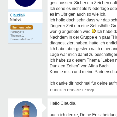
geschossen. Sicher ein Zeichen dafür
Ich sehe es nicht als Niederlage od
es im Übrigen auch so wie ich.
ClaudiaK
Mitglied
Ich hoffe doch sehr, dass wir das sc
längerer Zeit um eine Selbsthilfe Gr
wenig angeboten wird
Ich habe d
4
1
Nachdem in der Gruppe ein paar "H
7
diagnostiziert haben, hatte ich ehrl
Ich habe aber gestern nach einer a
Lage war mich damit zu beschäftige
Ich habe zu diesem Thema "Leben mi
Dunklen Zeiten" von Alina Bach.
Konnte mich und meine Partnerschaf
Ich danke dir nochmal für deine au
12.08.2019 12:05
•
Hallo Claudia,
auch ich denke, Deine Entscheidung