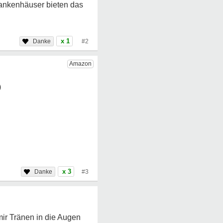
Krankenhäuser bieten das
x 1
#2
x 3
#3
mir Tränen in die Augen