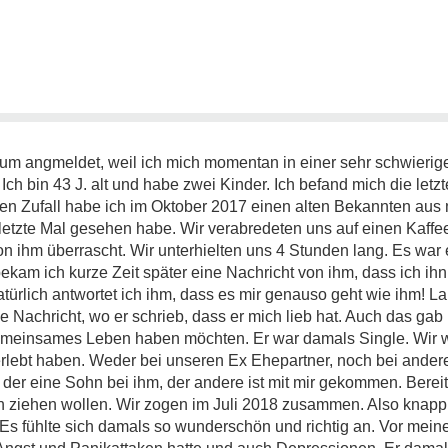
um angmeldet, weil ich mich momentan in einer sehr schwierig
ch bin 43 J. alt und habe zwei Kinder. Ich befand mich die letzt
en Zufall habe ich im Oktober 2017 einen alten Bekannten aus
 letzte Mal gesehen habe. Wir verabredeten uns auf einen Kaffee.
von ihm überrascht. Wir unterhielten uns 4 Stunden lang. Es war
kam ich kurze Zeit später eine Nachricht von ihm, dass ich i
atürlich antwortet ich ihm, dass es mir genauso geht wie ihm! L
e Nachricht, wo er schrieb, dass er mich lieb hat. Auch das gab
n gemeinsames Leben haben möchten. Er war damals Single. Wir 
erlebt haben. Weder bei unseren Ex Ehepartner, noch bei ander
der eine Sohn bei ihm, der andere ist mit mir gekommen. Bereit
 ziehen wollen. Wir zogen im Juli 2018 zusammen. Also knapp
 Es fühlte sich damals so wunderschön und richtig an. Vor mei