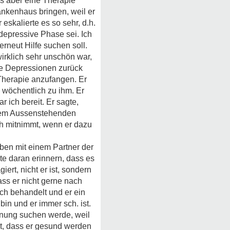
s aber eine Therapie
ankenhaus bringen, weil er
skalierte es so sehr, d.h.
 depressive Phase sei. Ich
erneut Hilfe suchen soll.
irklich sehr unschön war,
ne Depressionen zurück
 Therapie anzufangen. Er
 wöchentlich zu ihm. Er
 ich bereit. Er sagte,
einem Aussenstehenden
ch mitnimmt, wenn er dazu
eben mit einem Partner der
ute daran erinnern, dass es
iert, nicht er ist, sondern
ass er nicht gerne nach
ich behandelt und er ein
bin und er immer sch. ist.
hnung suchen werde, weil
st, dass er gesund werden