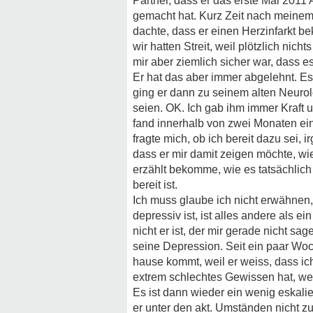
Partner, dass er das erste Mal 2011
gemacht hat. Kurz Zeit nach meinem 
dachte, dass er einen Herzinfarkt b
wir hatten Streit, weil plötzlich nic
mir aber ziemlich sicher war, dass es
Er hat das aber immer abgelehnt. Es
ging er dann zu seinem alten Neuro
seien. OK. Ich gab ihm immer Kraft 
fand innerhalb von zwei Monaten ein
fragte mich, ob ich bereit dazu sei,
dass er mir damit zeigen möchte, wi
erzählt bekomme, wie es tatsächlich
bereit ist.
Ich muss glaube ich nicht erwähnen, 
depressiv ist, ist alles andere als 
nicht er ist, der mir gerade nicht sag
seine Depression. Seit ein paar Woch
hause kommt, weil er weiss, dass ich
extrem schlechtes Gewissen hat, weil
Es ist dann wieder ein wenig eskali
er unter den akt. Umständen nicht z