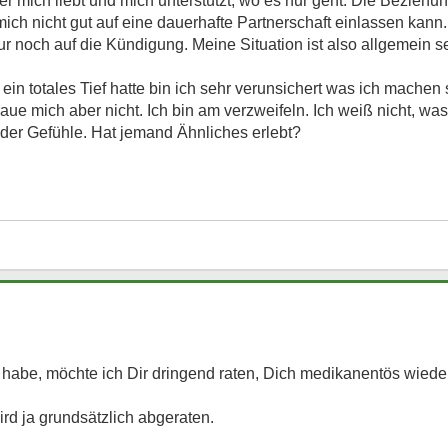
 mich liebt und mich unterstützt, wo es nur geht. Die Beziehun
ich nicht gut auf eine dauerhafte Partnerschaft einlassen kann
ur noch auf die Kündigung. Meine Situation ist also allgemein se
n totales Tief hatte bin ich sehr verunsichert was ich machen 
raue mich aber nicht. Ich bin am verzweifeln. Ich weiß nicht, was
 der Gefühle. Hat jemand Ähnliches erlebt?
 habe, möchte ich Dir dringend raten, Dich medikanentös wieder
rd ja grundsätzlich abgeraten.