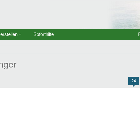
rstellen +
Soforthilfe
nger
24