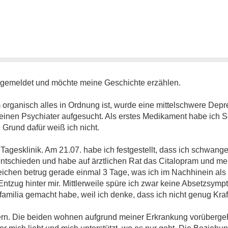
ngemeldet und möchte meine Geschichte erzählen.
organisch alles in Ordnung ist, wurde eine mittelschwere Depres
inen Psychiater aufgesucht. Als erstes Medikament habe ich 
 Grund dafür weiß ich nicht.
r Tagesklinik. Am 21.07. habe ich festgestellt, dass ich schwang
entschieden und habe auf ärztlichen Rat das Citalopram und me
eichen betrug gerade einmal 3 Tage, was ich im Nachhinein als
ntzug hinter mir. Mittlerweile spüre ich zwar keine Absetzsymp
amilia gemacht habe, weil ich denke, dass ich nicht genug Kraft
dern. Die beiden wohnen aufgrund meiner Erkrankung vorübergeh