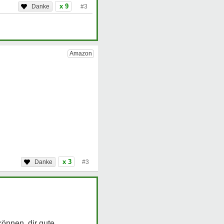
x 9
#3
x 3
#3
können, dir gute