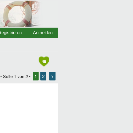
Registrieren
Anmelden
46
1
2
>
• Seite
1
von
2
•