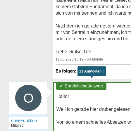
habe einen Mann an meiner Seite, der
keinem stabilen Fundament, da ich m
sich von mir trennen und ich warte n
Nachdem ich gerade gestern wieder ei
mir vor, Sertralin einzunehmen, ich t
oder nein. ein ständiges hin und her
Liebe Grüße, Ute
12.08.2020 16:19
•
23 Antworten ↓
✔ Empfohlene Antwort
O
Hallo!
Weil ich gerade hier drüber gelesen
ohneFunktion
Von so einem schnelles Absetzen wi
Mitglied