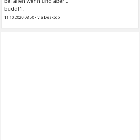
bei allen wenn und aber...
buddl1,
11.10.2020 08:50
•