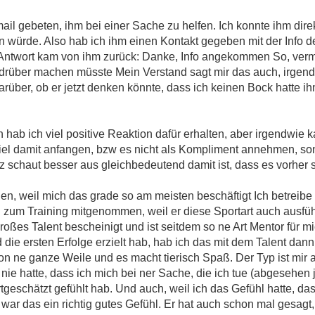
ail gebeten, ihm bei einer Sache zu helfen. Ich konnte ihm direk
würde. Also hab ich ihm einen Kontakt gegeben mit der Info d
s Antwort kam von ihm zurück: Danke, Info angekommen So, verm
drüber machen müsste Mein Verstand sagt mir das auch, irgendw
arüber, ob er jetzt denken könnte, dass ich keinen Bock hatte ih
ch hab ich viel positive Reaktion dafür erhalten, aber irgendwie 
viel damit anfangen, bzw es nicht als Kompliment annehmen, so
 schaut besser aus gleichbedeutend damit ist, dass es vorher 
en, weil mich das grade so am meisten beschäftigt Ich betreibe
l zum Training mitgenommen, weil er diese Sportart auch ausführ
roßes Talent bescheinigt und ist seitdem so ne Art Mentor für mi
 die ersten Erfolge erzielt hab, hab ich das mit dem Talent dann
hon ne ganze Weile und es macht tierisch Spaß. Der Typ ist mir
nie hatte, dass ich mich bei ner Sache, die ich tue (abgesehen
geschätzt gefühlt hab. Und auch, weil ich das Gefühl hatte, dass
war das ein richtig gutes Gefühl. Er hat auch schon mal gesagt, 