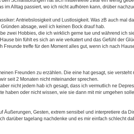
 den Schlafstörungen hat sich mittlerweile zwar ein wenig gebe
 im Alltag passiert, wo ich nicht aufhören kann, drüber nachzud
siker: Antriebslosigkeit und Lustlosigkeit. Was zB auch mal da
Gründen absage, weil ich keinen Bock drauf hab.
 habe zwei Hobbies, die ich wirklich gerne tue und während ich s
Hause bin fühlt es sich an wie verkatert und das Gefühl der Glüc
ch Freunde treffe für den Moment alles gut, wenn ich nach Hause
inen Freunden zu erzählen. Die eine hat gesagt, sie versteht m
wir seit 2 Monaten nicht miteinander sprechen.
ber nicht jedem hab ich gesagt, dass ich vermutlich ne Depres
e haben oder nicht wissen, wie sie dann mit mir umgehen solle
 auf Äußerungen, Gesten, extrem sensibel und interpretiere da Din
 ich darüber tagelang nachdenke und es mir einfach schlecht da