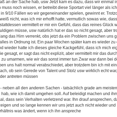
 Spaß an der Sache hab, usw Jetzt kam es dazu, dass wir einmal
muss noch wissen, er betreibt diese Sportart viel länger als i
o in 9/10 Fällen wo wir gegeneinander spielen, gewinnt er. Tro
iß nicht, was ich mir erhofft hatte, vermutlich sowas wie, dass 
, stattdessen vermittelt er mir ein Gefühl, dass das reines Glüc
huldigen müsse, usw natürlich hat er das so nicht gesagt, aber
lang das Hirn verrenkt, obs jetzt da ein Problem zwischen uns g
ch alles in Ordnung ist. Ein paar Wochen später kam es wieder z
 wieder hatte ich dieses gleiche Kackgefühl, dass ich mich ei
e gesagt, er sagt das nicht explizit, aber vermittelt mir das durc
ich zu umarmen, wie wir das sonst immer tun Zwar war dann bei
ben uns halt normal verabschiedet, aber trotzdem bin ich mit e
h, ob sein Gerede von Talent und Stolz usw wirklich echt war,
ander antreten müssen
- neben all den anderen Sachen - tatsächlich grade am meisten
 hab, wie ich damit umgehen soll. Auf beleidigt machen und ihm
al, dass sein Verhalten verletzend war. Ihn drauf ansprechen, 
igen und so lange kennen wir uns jetzt auch nicht wieder und i
rhältnis was ändert, wenn ich ihn anspreche