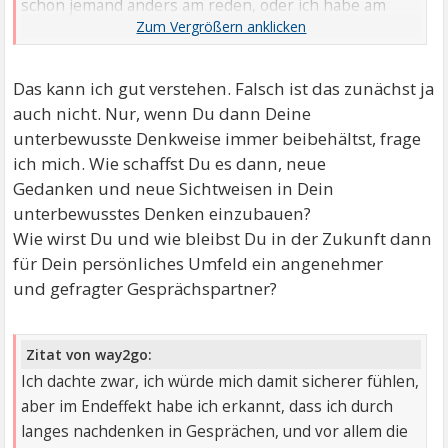
schon jemand anders am reden, oder ich habe am
Ende einfach nichts mehr gesagt, weil ich mich nicht
entscheiden konnte soll ich nun lieber dies sagen
oder doch etwas anderes?
Das kann ich gut verstehen. Falsch ist das zunächst ja
auch nicht. Nur, wenn Du dann Deine
unterbewusste Denkweise immer beibehältst, frage
ich mich. Wie schaffst Du es dann, neue
Gedanken und neue Sichtweisen in Dein
unterbewusstes Denken einzubauen?
Wie wirst Du und wie bleibst Du in der Zukunft dann
für Dein persönliches Umfeld ein angenehmer
und gefragter Gesprächspartner?
Zitat von way2go:
Ich dachte zwar, ich würde mich damit sicherer fühlen,
aber im Endeffekt habe ich erkannt, dass ich durch
langes nachdenken in Gesprächen, und vor allem die