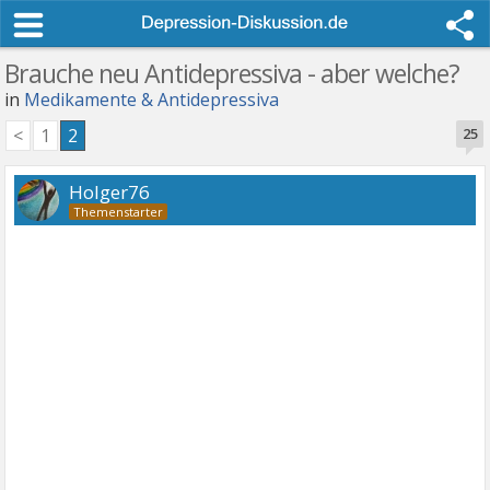
Brauche neu Antidepressiva - aber welche?
in
Medikamente & Antidepressiva
<
1
2
25
Holger76