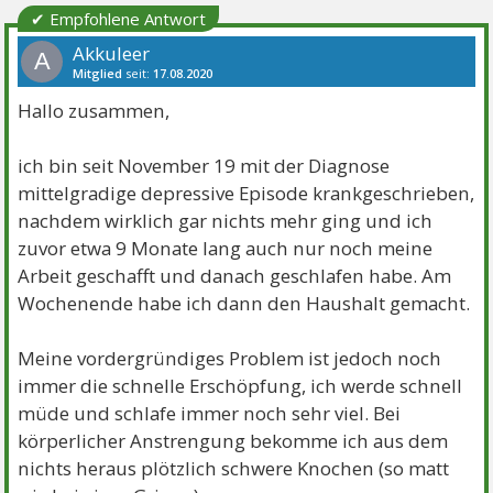
✔ Empfohlene Antwort
Akkuleer
A
Mitglied
seit:
17.08.2020
Beiträge:
5
Danke:
6
Themen:
1
Hallo zusammen,
ich bin seit November 19 mit der Diagnose
mittelgradige depressive Episode krankgeschrieben,
nachdem wirklich gar nichts mehr ging und ich
zuvor etwa 9 Monate lang auch nur noch meine
Arbeit geschafft und danach geschlafen habe. Am
Wochenende habe ich dann den Haushalt gemacht.
Meine vordergründiges Problem ist jedoch noch
immer die schnelle Erschöpfung, ich werde schnell
müde und schlafe immer noch sehr viel. Bei
körperlicher Anstrengung bekomme ich aus dem
nichts heraus plötzlich schwere Knochen (so matt