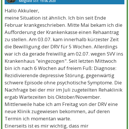
Mitglied
seit:
19.06.2020
Beiträge:
104
Danke:
198
Themen:
1
Hallo Akkuleer,
meine Situation ist ähnlich. Ich bin seit Ende
Februar krankgeschrieben. Mitte Mai bekam ich die
Aufforderung der Krankenkasse einen Rehaantrag
zu stellen. Am 03.07. kam innerhalb kürzester Zeit
die Bewilligung der DRV für 5 Wochen. Allerdings
war ich da gerade freiwillig am 02.07. wegen SVV ins
Krankenhaus "eingezogen". Seit letzten Mittwoch
bin ich nach 6 Wochen auf freiem Fuß: Diagnose:
Rezidivierende depressive Störung, gegenwärtig
schwere Episode ohne psychotische Symptome. Die
Nachfrage bei der mir im Juli zugeteilten Rehaklinik
ergab Wartezeiten bis Oktober/November.
Mittlerweile habe ich am Freitag von der DRV eine
neue Klinik zugewiesen bekommen, auf deren
Termin ich momentan warte.
Einerseits ist es mir wichtig, dass mir