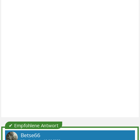
✔ Empfohlene Antwort
Betse66